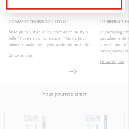
GUIDE
GUIDE
Poids : 0.088 kg
COMMENT CHOISIR SON STYLO ?
LES BIENFAITS 
Stylo plume, stylo roller, porte-mine ou stylo
Le journaling est
NORMES LÉGALES
bille ? Pointe en or ou en acier ? Guide pour
quotidienne de 
mieux connaître les stylos, à adopter ou à offrir.
conseils pour déb
Swiss Made
carnet/journal et 
En savoir plus
En savoir plus
RÉFÉRENCE DU PRODUIT
Réf. 849.999
Vous pourriez aimer