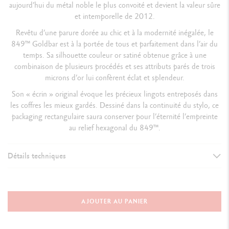
aujourd’hui du métal noble le plus convoité et devient la valeur sûre
et intemporelle de 2012.
Revêtu d’une parure dorée au chic et à la modernité inégalée, le
849™ Goldbar est à la portée de tous et parfaitement dans l’air du
temps. Sa silhouette couleur or satiné obtenue grâce à une
combinaison de plusieurs procédés et ses attributs parés de trois
microns d’or lui confèrent éclat et splendeur.
Son « écrin » original évoque les précieux lingots entreposés dans
les coffres les mieux gardés. Dessiné dans la continuité du stylo, ce
packaging rectangulaire saura conserver pour l’éternité l’empreinte
au relief hexagonal du 849™.
Détails techniques
VERSION D'INSTRUMENT D'ÉCRITURE
Stylo Bille
AJOUTER AU PANIER