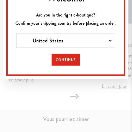
NORMES LÉGALES
Are you in the right e-boutique?
Swiss Made
Confirm your shipping country before placing an order.
GUIDE
GUIDE
United States
RÉFÉRENCE DU PRODUIT
COMMENT CHOISIR SON STYLO ?
LES BIENFAITS 
Réf.
849.009
Stylo plume, stylo roller, porte-mine ou stylo
Le journaling est
CONTINUE
bille ? Pointe en or ou en acier ? Guide pour
quotidienne de 
mieux connaître les stylos, à adopter ou à offrir.
conseils pour déb
carnet/journal et 
En savoir plus
En savoir plus
Vous pourriez aimer