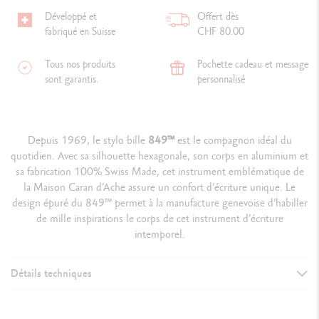
Développé et
Offert dès
fabriqué en Suisse
CHF 80.00
Tous nos produits
Pochette cadeau et message
sont garantis.
personnalisé
Depuis 1969, le stylo bille
849
™
est le compagnon idéal du
quotidien. Avec sa silhouette hexagonale, son corps en aluminium et
sa fabrication 100% Swiss Made, cet instrument emblématique de
la Maison Caran d’Ache assure un confort d’écriture unique. Le
design épuré du 849™ permet à la manufacture genevoise d’habiller
de mille inspirations le corps de cet instrument d’écriture
intemporel.
Détails techniques
VERSION D'INSTRUMENT D'ÉCRITURE