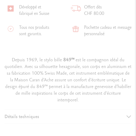
Développé et
Offert dès
fabriqué en Suisse
CHF 80.00
Tous nos produits
Pochette cadeau et message
sont garantis.
personnalisé
Depuis 1969, le stylo bille
849
™
est le compagnon idéal du
quotidien. Avec sa silhouette hexagonale, son corps en aluminium et
sa fabrication 100% Swiss Made, cet instrument emblématique de
la Maison Caran d’Ache assure un confort d’écriture unique. Le
design épuré du 849™ permet à la manufacture genevoise d’habiller
de mille inspirations le corps de cet instrument d’écriture
intemporel.
Détails techniques
VERSION D'INSTRUMENT D'ÉCRITURE