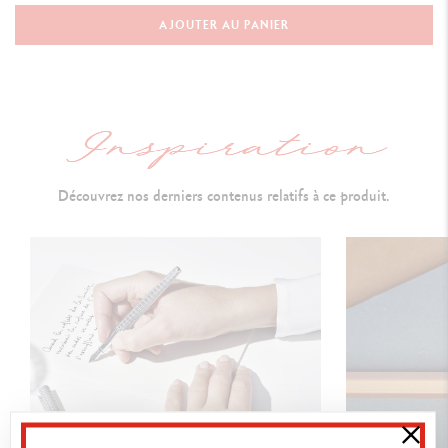
Stylo Bille
AJOUTER AU PANIER
CORPS DU STYLO
Couleurs classiques appliquées par poudrage électrostatique
Corps hexagonal en aluminium
Clip flexible et bouton poussoir
Découvrez nos derniers contenus relatifs à ce produit.
CARTOUCHES ET RECHARGES
Chargé avec une cartouche Caran d'Ache Goliath M Bleue
Compatible avec toutes les cartouches Goliath standard
PACKAGING
Étui en carton blanc
Dimensions : 80 x 10 mm