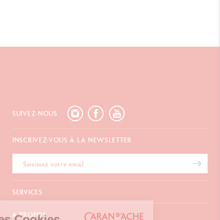
SUIVEZ-NOUS
INSCRIVEZ-VOUS À LA NEWSLETTER
SERVICES
E-Carte Cadeau
A PROPOS
Gestion des Cookies