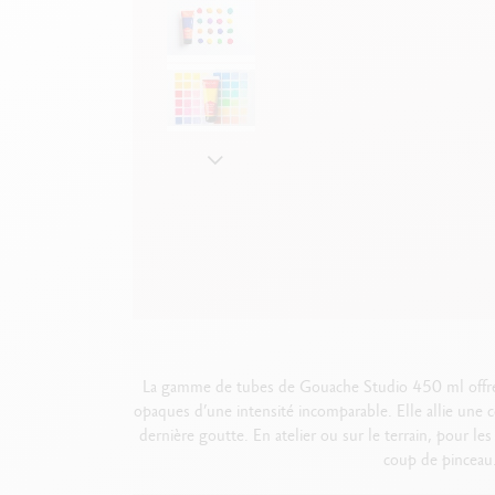
Boîte en métal vide
V
F
Voir tout
S
V
La gamme de tubes de Gouache Studio 450 ml offre 1
opaques d’une intensité incomparable. Elle allie une 
dernière goutte. En atelier ou sur le terrain, pour l
coup de pinceau.