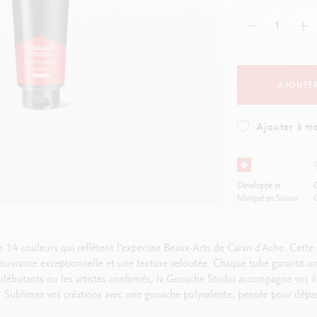
oir tout
Voir tout
ibralo™
Graphite Line
wisscolor
Technograph
oir tout
Voir tout
AJOUTER
Ajouter à me
Développé et
O
fabriqué en Suisse
4 couleurs qui reflètent l'expertise Beaux-Arts de Caran d'Ache. Cette p
couvrance exceptionnelle et une texture veloutée. Chaque tube garantit un 
es débutants ou les artistes confirmés, la Gouache Studio accompagne vos il
 Sublimez vos créations avec une gouache polyvalente, pensée pour dépas