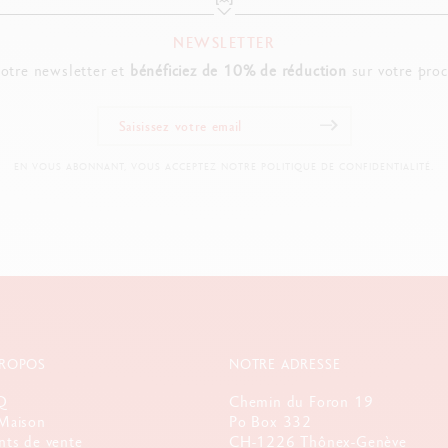
NEWSLETTER
notre newsletter et
bénéficiez de 10% de réduction
sur votre pro
EN VOUS ABONNANT, VOUS ACCEPTEZ NOTRE POLITIQUE DE CONFIDENTIALITÉ.
PROPOS
NOTRE ADRESSE
Q
Chemin du Foron 19
Maison
Po Box 332
nts de vente
CH-1226 Thônex-Genève