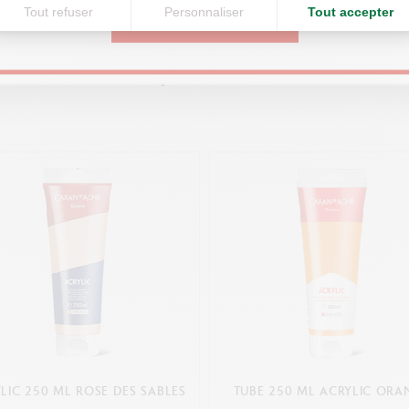
Tout refuser
Personnaliser
Tout accepter
CONTINUE
Vous pourriez aimer
LIC 250 ML ROSE DES SABLES
TUBE 250 ML ACRYLIC ORA