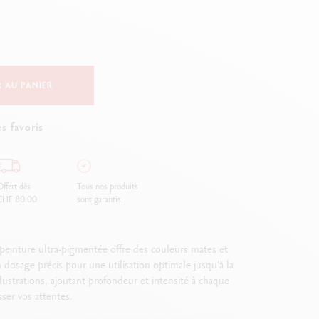
Creative Box
Set Créatif Oliver Jeffers
Set Botanique Julie thomas
Set de lettering Rylsee
Malette de voyage Swisscolor
 AU PANIER
Voir tout
s favoris
ffert dès
Tous nos produits
CHF 80.00
sont garantis.
einture ultra-pigmentée offre des couleurs mates et
dosage précis pour une utilisation optimale jusqu’à la
lustrations, ajoutant profondeur et intensité à chaque
ser vos attentes.