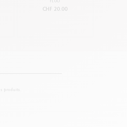
FLUO
CHF 20.00
C
s produits.