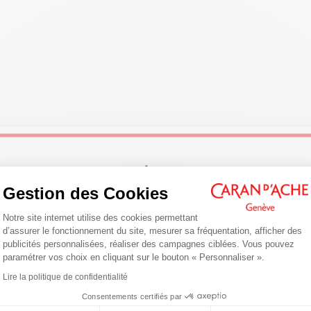
 transparent permettant de voir la couleur réelle de la gouache avec un b
ermettant de vider entièrement et facilement le tube avec une bonne pris
Dimensions : L60 x l60 x H237 mm
Poids plein : 800 g
NORMES LÉGALES
Swiss Made, CE / UKCA
Welcome!
RÉFÉRENCE DU PRODUIT
Réf. 2340.009
Gestion des Cookies
Plateforme de Gestion du Consentemen
Are you in the right e-boutique?
Notre site internet utilise des cookies permettant
d’assurer le fonctionnement du site, mesurer sa fréquentation, afficher des
Confirm your shipping country before placing an order.
publicités personnalisées, réaliser des campagnes ciblées. Vous pouvez
paramétrer vos choix en cliquant sur le bouton « Personnaliser ».
Axeptio consent
Lire la politique de confidentialité
United States
Consentements certifiés par