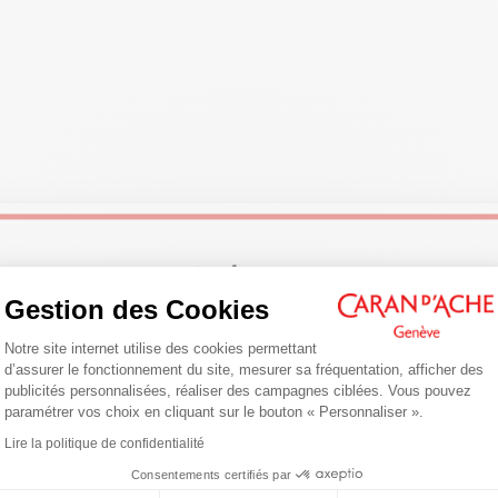
 transparent permettant de voir la couleur réelle de la gouache avec un b
ermettant de vider entièrement et facilement le tube avec une bonne pris
Dimensions : L60 x l60 x H237 mm
Poids plein : 800 g
NORMES LÉGALES
Swiss Made, CE / UKCA
Welcome!
RÉFÉRENCE DU PRODUIT
Réf. 2340.080
Gestion des Cookies
Plateforme de Gestion du Consentemen
Are you in the right e-boutique?
Notre site internet utilise des cookies permettant
d’assurer le fonctionnement du site, mesurer sa fréquentation, afficher des
Confirm your shipping country before placing an order.
publicités personnalisées, réaliser des campagnes ciblées. Vous pouvez
paramétrer vos choix en cliquant sur le bouton « Personnaliser ».
Axeptio consent
Lire la politique de confidentialité
United States
Consentements certifiés par