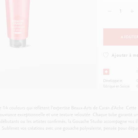
oir tout
Voir tout
ibralo™
Graphite Line
wisscolor
Technograph
oir tout
Voir tout
AJOUTER
Ajouter à me
Développé et
O
fabriqué en Suisse
4 couleurs qui reflètent l'expertise Beaux-Arts de Caran d'Ache. Cette p
couvrance exceptionnelle et une texture veloutée. Chaque tube garantit un 
es débutants ou les artistes confirmés, la Gouache Studio accompagne vos il
 Sublimez vos créations avec une gouache polyvalente, pensée pour dépas