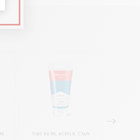
RE
TUBE 80 ML ACRYLIC CYAN
TUBE 450 M