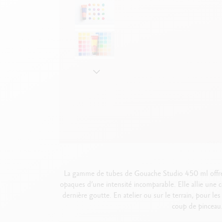
Boîte en métal vide
V
F
Voir tout
S
V
La gamme de tubes de Gouache Studio 450 ml offre 1
opaques d’une intensité incomparable. Elle allie une 
dernière goutte. En atelier ou sur le terrain, pour l
coup de pinceau.