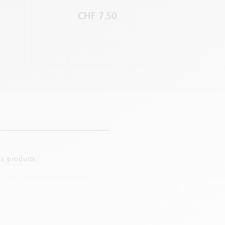
L
É
CHF 7.50
C
s produits.