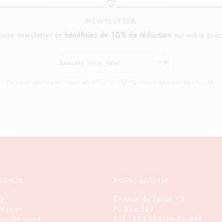
NEWSLETTER
notre newsletter et
bénéficiez de 10% de réduction
sur votre pro
EN VOUS ABONNANT, VOUS ACCEPTEZ NOTRE POLITIQUE DE CONFIDENTIALITÉ.
PROPOS
NOTRE ADRESSE
Q
Chemin du Foron 19
Maison
Po Box 332
nts de vente
CH-1226 Thônex-Genève