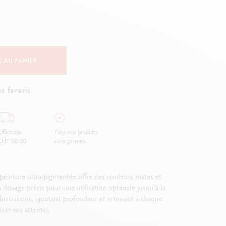
Creative Box
Set Créatif Oliver Jeffers
Set Botanique Julie thomas
Set de lettering Rylsee
Malette de voyage Swisscolor
 AU PANIER
Voir tout
s favoris
ffert dès
Tous nos produits
CHF 80.00
sont garantis.
einture ultra-pigmentée offre des couleurs mates et
dosage précis pour une utilisation optimale jusqu’à la
lustrations, ajoutant profondeur et intensité à chaque
ser vos attentes.