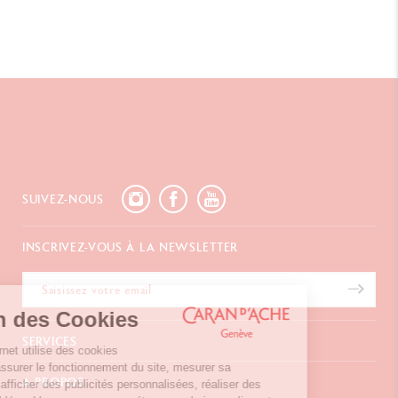
SUIVEZ-NOUS
INSCRIVEZ-VOUS À LA NEWSLETTER
Gestion des Cookies
SERVICES
Notre site internet utilise des cookies
permettant d’assurer le fonctionnement du site, mesurer sa
E-Carte Cadeau
A PROPOS
fréquentation, afficher des publicités personnalisées, réaliser des
Paiements