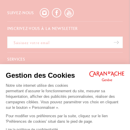
SUIVEZ-NOUS
INSCRIVEZ-VOUS À LA NEWSLETTER
SERVICES
E-Carte Cadeau
A PROPOS
Gestion des Cookies
Paiements
Livraison
FAQ
Notre site internet utilise des cookies
NOUS CONTACTER
Retours
La Maison
permettant d’assurer le fonctionnement du site, mesurer sa
Emballages Cadeaux
Points de vente
fréquentation, afficher des publicités personnalisées, réaliser des
Chemin du Foron 19
Cadeaux d'affaires
Inspiration
campagnes ciblées. Vous pouvez paramétrer vos choix en cliquant
Po Box 332
Extension de garantie
Carrières
sur le bouton « Personnaliser ».
CH-1226 Thônex-Genève
Suisse
Pour modifier vos préférences par la suite, cliquez sur le lien
+41 (0)848 558 558
'Préférences de cookies' situé dans le pied de page.
Conditions d'Utilisation du Site
Lire la politique de confidentialité