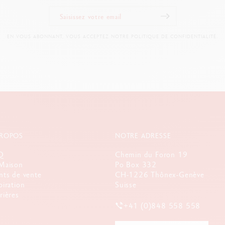
EN VOUS ABONNANT, VOUS ACCEPTEZ NOTRE POLITIQUE DE CONFIDENTIALITÉ.
PROPOS
NOTRE ADRESSE
Q
Chemin du Foron 19
Maison
Po Box 332
nts de vente
CH-1226 Thônex-Genève
piration
Suisse
rières
+41 (0)848 558 558