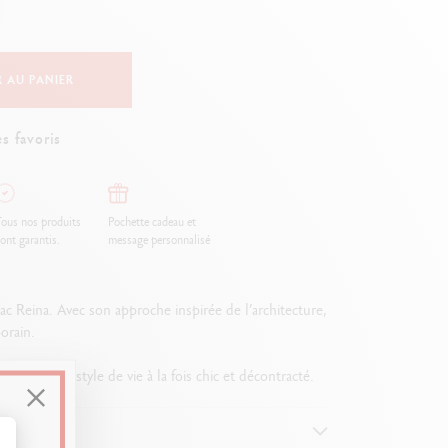
Creative Box
Set Créatif Oliver Jeffers
Set Botanique Julie thomas
 AU PANIER
Set de lettering Rylsee
Malette de voyage Swisscolor
s favoris
Voir tout
ous nos produits
Pochette cadeau et
ont garantis.
message personnalisé
ac Reina. Avec son approche inspirée de l’architecture,
porain.
eflet d’un style de vie à la fois chic et décontracté.