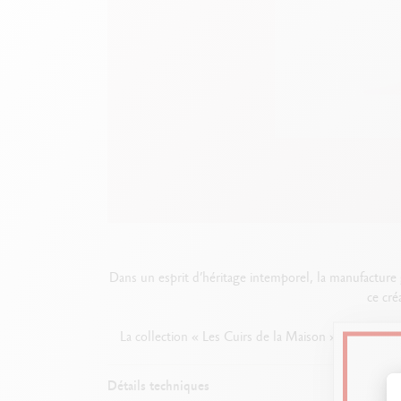
Boîte en métal vide
V
F
Voir tout
S
V
Dans un esprit d’héritage intemporel, la manufacture g
ce cré
La collection « Les Cuirs de la Maison » propose des 
Détails techniques