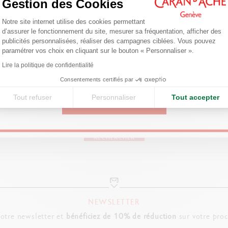
Gestion des Cookies
DETAILS
Plateforme de Gestion du Consentemen
Are you in the right e-boutique?
Notre site internet utilise des cookies permettant
AJOUTER AU PANIER
Etui pour 2 stylos zippe camel
d’assurer le fonctionnement du site, mesurer sa fréquentation, afficher des
Confirm your shipping country before placing an order.
Porte stylo en cuir
publicités personnalisées, réaliser des campagnes ciblées. Vous pouvez
paramétrer vos choix en cliquant sur le bouton « Personnaliser ».
Axeptio consent
Doublure cuir
Lire la politique de confidentialité
United States
Dimensions : 16 x 5.5 cm
Consentements certifiés par
Tout refuser
Personnaliser
Tout accepter
TROUVEZ UN POINT DE VENTE
REFERENCE DU PRODUIT
CONTINUE
s dans la boutique la plus proche de chez vous pour découvrir no
Réf. 6802.055
RECHERCHER
NEWSLETTER
notre newsletter et
bénéficiez de 10% de réduction
sur votre pro