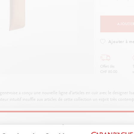
oir tout
Voir tout
ibralo™
Graphite Line
wisscolor
Technograph
oir tout
Voir tout
AJOUTER
Ajouter à me
Offert dès
T
CHF 80.00
s
enevoise a conçu une nouvelle ligne d’articles en cuir avec le designer Isa
ateur intuitif insuffle aux articles de cette collection un esprit très contem
accessoires et bagages qui revisitent les codes de Caran d’Ache et sont le r
Welcome!