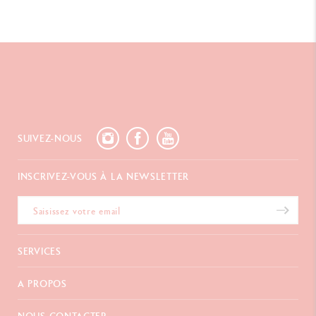
SUIVEZ-NOUS
INSCRIVEZ-VOUS À LA NEWSLETTER
SERVICES
E-Carte Cadeau
A PROPOS
Paiements
Livraison
FAQ