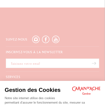
SUIVEZ-NOUS
INSCRIVEZ-VOUS À LA NEWSLETTER
SERVICES
E-Carte Cadeau
A PROPOS
Gestion des Cookies
Paiements
Livraison
FAQ
Notre site internet utilise des cookies
NOUS CONTACTER
Retours
La Maison
permettant d’assurer le fonctionnement du site, mesurer sa
Emballages Cadeaux