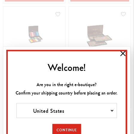
Welcome!
COFFRET 120 COULEURS
COFFRET 76 CRAYONS DE
SUPRACOLOR™ AQUARELLE
COULEUR LUMINANCE
6901™
CHF 460.00
CHF 400.00
Are you in the right e-boutique?
Confirm your shipping country before placing an order.
ACHAT RAPIDE
ACHAT RAPIDE
United States
CONTINUE