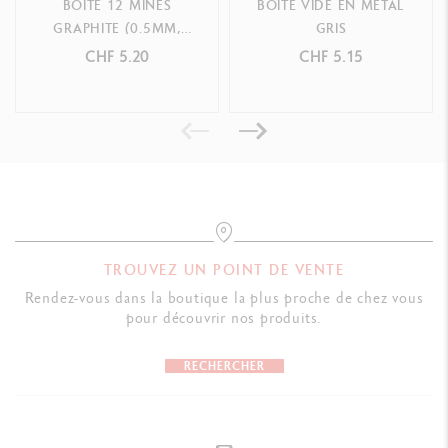
BOÎTE 12 MINES
BOÎTE VIDE EN MÉTAL
GRAPHITE (0.5MM,
GRIS
RÉFÉRENCE DU PRODUIT
0.7MM)
CHF 5.20
CHF 5.15
Réf. 8021.149
TROUVEZ UN POINT DE VENTE
Rendez-vous dans la boutique la plus proche de chez vous
pour découvrir nos produits.
RECHERCHER