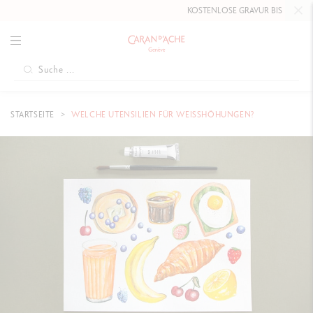
KOSTENLOSE GRAVUR BIS
10. MAI 2026
AUF
STARTSEITE
WELCHE UTENSILIEN FÜR WEISSHÖHUNGEN?