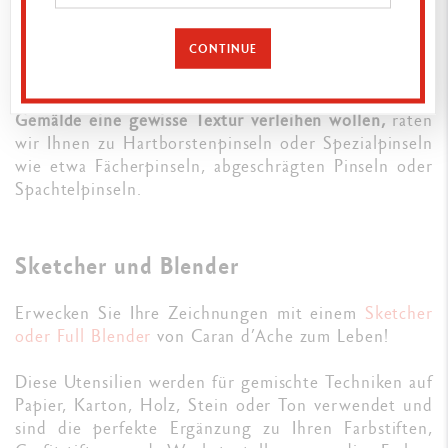
Pinsel mit feiner Spitze oder einen Liner-Pinsel
zurückgreifen, um dünne weiße Striche
hinzuzufügen.
CONTINUE
●
Falls Sie mithilfe der Weißhöhungen Ihrem
Gemälde eine gewisse Textur verleihen wollen,
raten
wir Ihnen zu Hartborstenpinseln oder Spezialpinseln
wie etwa Fächerpinseln, abgeschrägten Pinseln oder
Spachtelpinseln.
Sketcher und Blender
Erwecken Sie Ihre Zeichnungen mit einem
Sketcher
oder Full Blender
von Caran d’Ache zum Leben!
Diese Utensilien werden für gemischte Techniken auf
Papier, Karton, Holz, Stein oder Ton verwendet und
sind die perfekte Ergänzung zu Ihren Farbstiften,