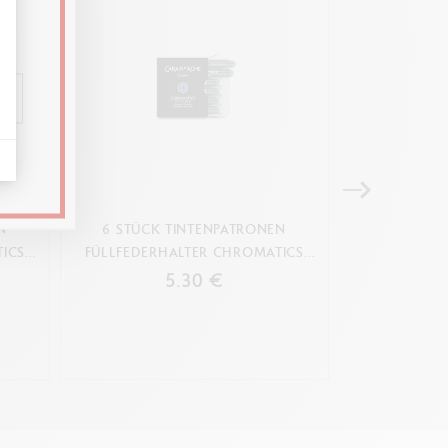
N
6 STÜCK TINTENPATRONEN
6 STÜCK 
ICS
FÜLLFEDERHALTER CHROMATICS
FÜLLFEDERHAL
IDYLLIC BLUE
5.30 €