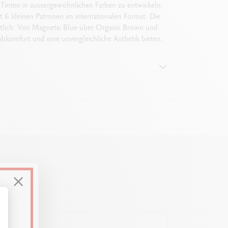
Tinten in aussergewöhnlichen Farben zu entwickeln.
 6 kleinen Patronen im internationalen Format. Die
ältlich. Von Magnetic Blue über Organic Brown und
eibkomfort und eine unvergleichliche Ästhetik bieten.
ssen Sie Ihre Optionen an