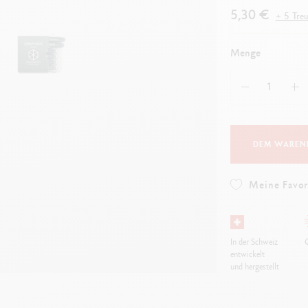
Alles ansehen
ibralo™
Graphite Line
5,30 €
+ 5 Tre
wisscolor
Technograph
lles ansehen
Alles ansehen
Menge
DEM WAREN
Meine Favor
In der Schweiz
G
entwickelt
und hergestellt