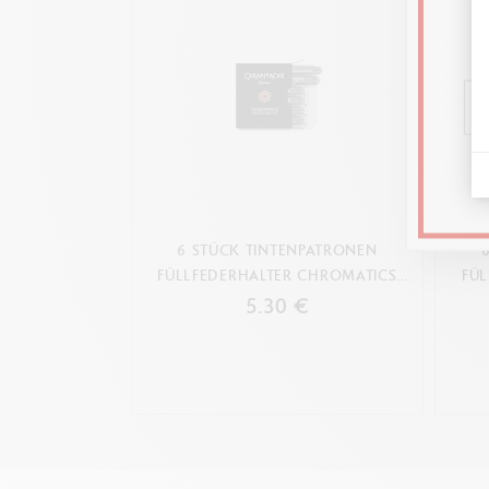
6 STÜCK TINTENPATRONEN
FÜLLFEDERHALTER CHROMATICS
FÜ
ORGANIC BROWN
5.30 €