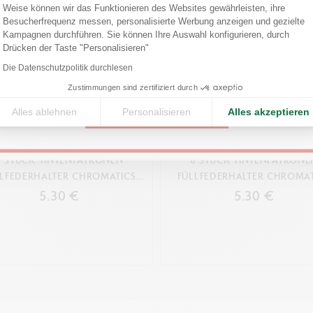
Are you in the right e-boutique?
Weise können wir das Funktionieren des Websites gewährleisten, ihre
Besucherfrequenz messen, personalisierte Werbung anzeigen und gezielte
Confirm your shipping country before placing an order.
GESETZLICHE VORSCHRIFTEN
Kampagnen durchführen. Sie können Ihre Auswahl konfigurieren, durch
Axeptio consent
Drücken der Taste "Personalisieren"
Swiss Made
United States
Die Datenschutzpolitik durchlesen
Zustimmungen sind zertifiziert durch
PRODUKTREFERENZ
Alles ablehnen
Personalisieren
Alles akzeptieren
CONTINUE
Ref. 8021.009
6 STÜCK TINTENPATRONEN
6 STÜCK TINTENPATRONE
LLFEDERHALTER CHROMATICS
FÜLLFEDERHALTER CHROMAT
ELECTRIC ORANGE
INFINITE GREY
5.30 €
5.30 €