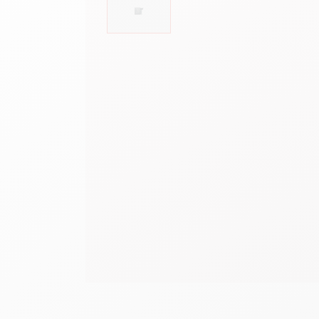
Leere Metallhüllen
F
Alles ansehen
S
A