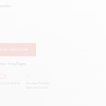
Creative Box
uepunkte
Kreativ-Set Oliver Jeffers
Botanisches-Set Julie Thomas
Lettering-Set Rylsee
Reise-Set SWISSCOLOR
Alles ansehen
KORB HINZUFÜGEN
iten hinzufügen
ratis ab 80,00 €
Alle unsere Produkte
haben eine Garantie.