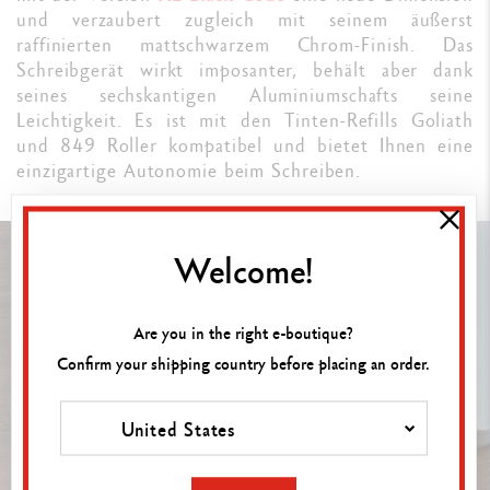
und verzaubert zugleich mit seinem äußerst
raffinierten mattschwarzem Chrom-Finish. Das
Schreibgerät wirkt imposanter, behält aber dank
seines sechskantigen Aluminiumschafts seine
Leichtigkeit. Es ist mit den Tinten-Refills Goliath
und 849 Roller kompatibel und bietet Ihnen eine
einzigartige Autonomie beim Schreiben.
Welcome!
Are you in the right e-boutique?
Confirm your shipping country before placing an order.
United States