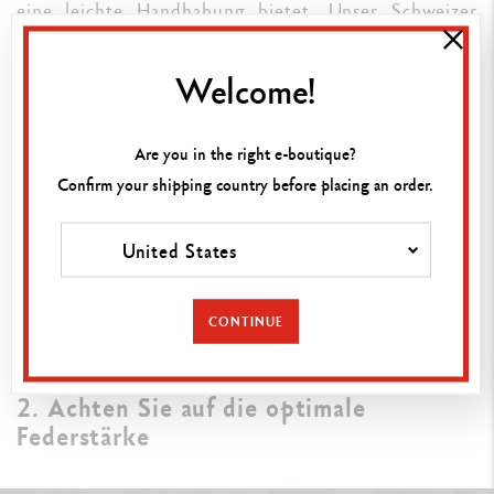
eine leichte Handhabung bietet. Unser Schweizer
Unternehmen versteht es, Ihre Zeichnungen mit dem
Füllfederhalter noch schöner zu gestalten,
Welcome!
unabhängig davon, ob Sie sich für das moderne
Füllermodell 849
mit sechskantigem Schaft,
den
zeitlosen Ecridor-Füllfederhalter
mit Guilloche-
Are you in the right e-boutique?
Muster, den prachtvollen
Léman-Stift
mit
Confirm your shipping country before placing an order.
verschiedenen Finishs oder das edle
Füllermodell
Varius
entscheiden!
United States
Sie suchen einen einzigartigen Füllfederhalter?
Erfahren Sie unsere Tipps, die Ihnen bei der
Wahl
CONTINUE
Ihres Stiftes
hilfreich sein werden.
2. Achten Sie auf die optimale
Federstärke