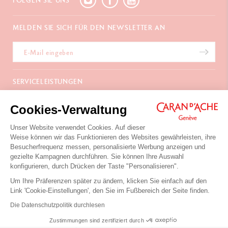
FOLGEN SIE UNS
MELDEN SIE SICH FÜR DEN NEWSLETTER AN
SERVICELEISTUNGEN
E-Geschenkgutschein
ÜBER UNS
Cookies-Verwaltung
Zahlungen
Versand und Lieferung
Häufig gestellte Fragen
Unser Website verwendet Cookies. Auf dieser
KONTAKTIEREN SIE UNS
Retouren
La Maison
Weise können wir das Funktionieren des Websites gewährleisten, ihre
Geschenkverpackung
Verkaufsstellen
Besucherfrequenz messen, personalisierte Werbung anzeigen und
Chemin du Foron 19
Werbegeschenke
Inspiration
gezielte Kampagnen durchführen. Sie können Ihre Auswahl
Po Box 332
Garantieverlängerung
Karriere
konfigurieren, durch Drücken der Taste "Personalisieren".
CH-1226 Thônex-Genf
Schweiz
Um Ihre Präferenzen später zu ändern, klicken Sie einfach auf den
+41 (0)848 558 558
Link 'Cookie-Einstellungen', den Sie im Fußbereich der Seite finden.
Nutzungsbedingungen der Website
Die Datenschutzpolitik durchlesen
Datenschutzpolitik
Ihre Cookies-Einstellungen
KONTAKTIEREN SIE UNS
Zustimmungen sind zertifiziert durch