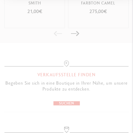
SMITH
FARBTON CAMEL
ANWENDUNGSTECHNIKEN
21,00€
275,00€
Die 120 hochwertigen, linierten weißen Seiten bieten einen
unvergleichlichen Schreibkomfort
GESETZLICHE VORSCHRIFTEN
FSC™, säurefrei
VERKAUFSSTELLE FINDEN
Begeben Sie sich in eine Boutique in Ihrer Nähe, um unsere
PRODUKTREFERENZ
Produkte zu entdecken.
Ref. 454.405
SUCHEN