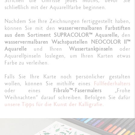
Strichen die Umrisse jedes Motivs, bevor Sie
schließlich mit der Aquarellfarbe beginnen.
Nachdem Sie Ihre Zeichnungen fertiggestellt haben,
können Sie mit den
wasservermalbaren Farbstiften
aus dem Sortiment SUPRACOLOR™ Aquarelle,
den
wasservermalbaren Wachspastellen NEOCOLOR II™
Aquarelle
und Ihren
Wassertankpinseln
oder
Aquarellpinseln loslegen, um Ihren Karten etwas
Farbe zu verleihen.
Falls Sie Ihre Karte noch persönlicher gestalten
wollen, können Sie mithilfe eines
Füllfederhalters
oder eines
Fibralo™-Fasermalers
„Frohe
Weihnachten“ darauf schreiben. Befolgen Sie dafür
unsere Tipps für die Kunst der Kalligrafie
.