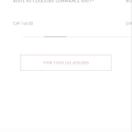
BOÎTE 6 GRADUATIONS GRAPHITE LINE
GO
DE
CHF 24.00
CHF
VOIR TOUS LES ATELIERS