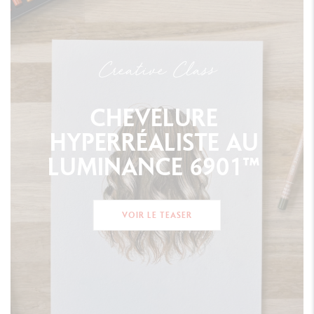
Creative Class
CHEVELURE
HYPERRÉALISTE
AU
LUMINANCE
6901™
VOIR LE TEASER