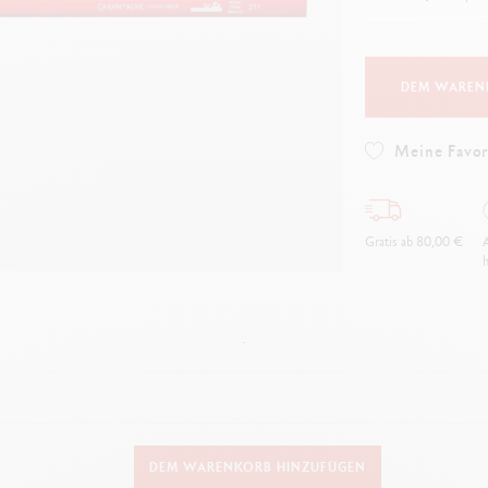
Alles ansehen
ibralo™
Graphite Line
lles ansehen
Technograph
Alles ansehen
DEM WAREN
Meine Favor
Gratis ab 80,00 €
A
h
.
AUSFÜHRUNG DES SCHREIBGERÄTS
DEM WARENKORB HINZUFÜGEN
Graphitstift