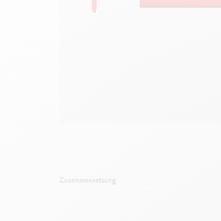
Leere Metallhüllen
F
Alles ansehen
A
Zusammensetzung