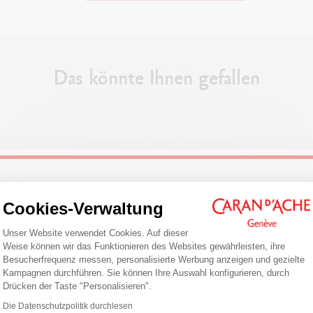
SCHAFT
Besonders hochwertige Graphitstifte zur trockenen Anwendung auf Holz
Das könnte Ihnen gefallen
Mit roter Farbe überzogener ovaler Schaft aus Holz erster Güte
Länge: 25 cm
Mine mittlerer Größe (HB)
VERPACKUNG
Set mit 3 Stiften
Welcome!
Verpackung aus Pappe
Cookies-Verwaltung
Einwilligungsmanagementplattform: Pa
Unser Website verwendet Cookies. Auf dieser
Are you in the right e-boutique?
PRODUKTREFERENZ
Weise können wir das Funktionieren des Websites gewährleisten, ihre
Ref. 211.372
Besucherfrequenz messen, personalisierte Werbung anzeigen und gezielte
Confirm your shipping country before placing an order.
Kampagnen durchführen. Sie können Ihre Auswahl konfigurieren, durch
Axeptio consent
Drücken der Taste "Personalisieren".
United States
Die Datenschutzpolitik durchlesen