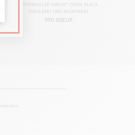
LWEISS
TINTENROLLER VARIUS™ CHINA BLACK
LES CRAYO
VERSILBERT UND RHODINIERT
PARFÜMIERTE 
990.00EUR
4
entdecken.