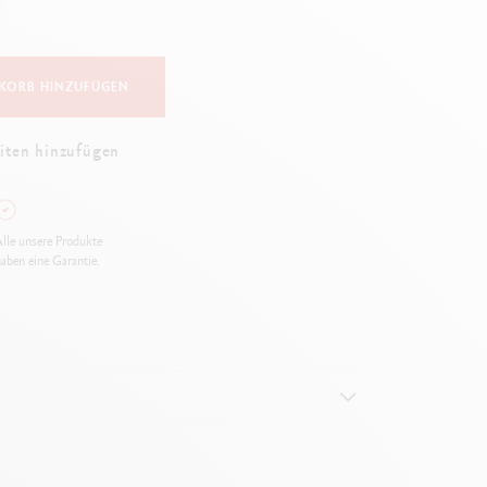
Creative Box
Kreativ-Set Oliver Jeffers
Botanisches-Set Julie Thomas
KORB HINZUFÜGEN
Lettering-Set Rylsee
Reise-Set SWISSCOLOR
iten hinzufügen
Alles ansehen
lle unsere Produkte
aben eine Garantie.