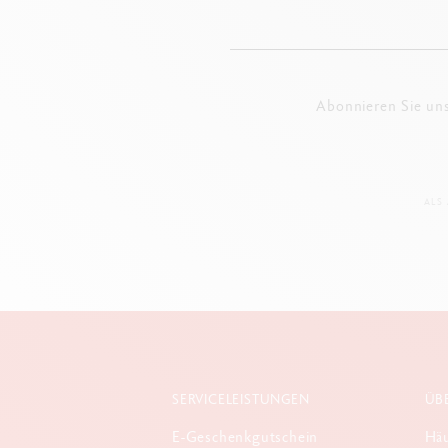
Abonnieren Sie un
ALS
SERVICELEISTUNGEN
ÜB
E-Geschenkgutschein
Häu