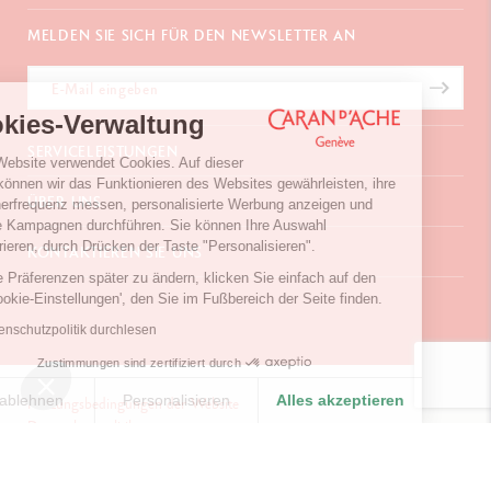
MELDEN SIE SICH FÜR DEN NEWSLETTER AN
Cookies-Verwaltung
SERVICELEISTUNGEN
Unser Website verwendet Cookies. Auf dieser
Weise können wir das Funktionieren des Websites gewährleisten, ihre
E-Geschenkgutschein
ÜBER UNS
Besucherfrequenz messen, personalisierte Werbung anzeigen und
Zahlungen
gezielte Kampagnen durchführen. Sie können Ihre Auswahl
Versand und Lieferung
Häufig gestellte Fragen
konfigurieren, durch Drücken der Taste "Personalisieren".
KONTAKTIEREN SIE UNS
Retouren
La Maison
Um Ihre Präferenzen später zu ändern, klicken Sie einfach auf den
Geschenkverpackung
Verkaufsstellen
Chemin du Foron 19
Link 'Cookie-Einstellungen', den Sie im Fußbereich der Seite finden.
Werbegeschenke
Inspiration
Po Box 332
Garantieverlängerung
Karriere
Die Datenschutzpolitik durchlesen
CH-1226 Thônex-Genf
Schweiz
Zustimmungen sind zertifiziert durch
+41 (0)848 558 558
Alles ablehnen
Personalisieren
Alles akzeptieren
Nutzungsbedingungen der Website
Datenschutzpolitik
Einwilligungsmanagementplattform: Passen Sie Ihre Optionen 
Ihre Cookies-Einstellungen
KONTAKTIEREN SIE UNS
Axeptio consent
© Caran d'Ache 2026
Unsere Plattform ermöglicht es Ihnen, Ihre Datenschutzeinstell