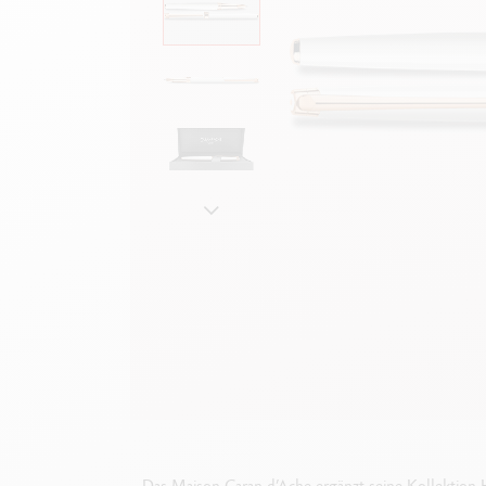
Leere Metallhüllen
F
Alles ansehen
A
Das Maison Caran d’Ache ergänzt seine Kollektion H