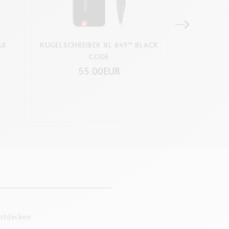
UI
KUGELSCHREIBER XL 849™ BLACK
ROLLER E
CODE
V
55.00EUR
32
entdecken.