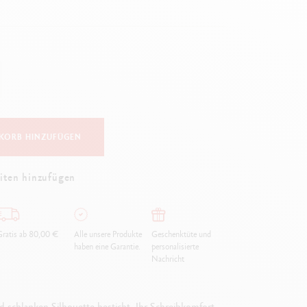
Creative Box
Kreativ-Set Oliver Jeffers
Botanisches-Set Julie Thomas
Lettering-Set Rylsee
Reise-Set SWISSCOLOR
Alles ansehen
KORB HINZUFÜGEN
iten hinzufügen
ratis ab 80,00 €
Alle unsere Produkte
Geschenktüte und
haben eine Garantie.
personalisierte
Nachricht
 schlanken Silhouette besticht. Ihr Schreibkomfort,