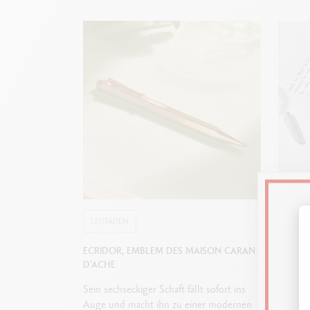
Ende der Ka
Nur vereinbar 
LEITFADEN
LEITF
ECRIDOR, EMBLEM DES MAISON CARAN
WIE WÄ
D'ACHE
ZUM SC
Sein sechseckiger Schaft fällt sofort ins
Füllfede
Auge und macht ihn zu einer modernen
oder Ku