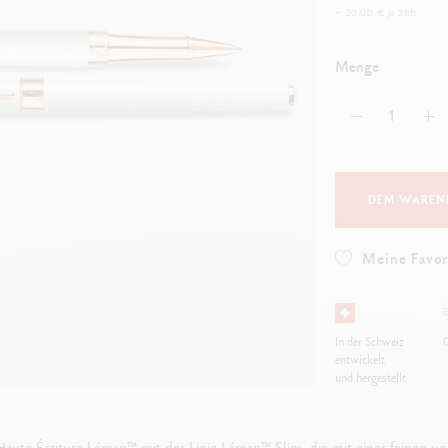
Alles ansehen
+ 20,00 € je Stift
ibralo™
Graphite Line
lles ansehen
Technograph
Menge
Alles ansehen
DEM WAREN
Meine Favor
In der Schweiz
G
entwickelt
und hergestellt
aute Écriture Léman™ mit der Linie Léman™ Slim, die mit einer feinen und