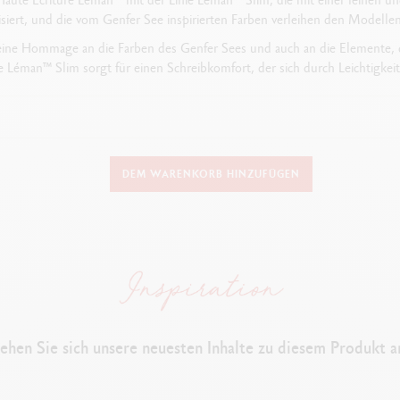
erisiert, und die vom Genfer See inspirierten Farben verleihen den Modelle
eine Hommage an die Farben des Genfer Sees und auch an die Elemente, d
 Léman™ Slim sorgt für einen Schreibkomfort, der sich durch Leichtigkeit 
AUSFÜHRUNG DES SCHREIBGERÄTS
DEM WARENKORB HINZUFÜGEN
Tintenroller
Länge: 141 mm & Durchmesser: 10.6 mm
SCHAFT
Runder Schaft und Kappe aus Messing,
mit Lack in Weiss
ehen Sie sich unsere neuesten Inhalte zu diesem Produkt a
Caran d’Ache und Swiss Made Logos auf dem Ring graviert
Clip und Ende der Kappe rosévergoldet