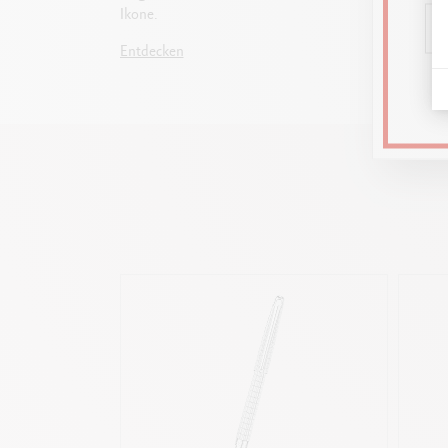
Ikone.
um die 
Eigeng
Entdecken
Entdec