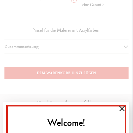
eine Garantie.
Pinsel für die Malerei mit Acrylfarben.
Zusammensetzung
DETAILS DER PINSEL
Pinsel Schwarz für Acrylfarben (20 cm), Flache breite Form
DEM WARENKORB HINZUFÜGEN
ANWENDUNGSTECHNIKEN
Ideal für die Malerei mit Acrylfarben
Das könnte Ihnen gefallen
GESETZLICHE VORSCHRIFTEN
Welcome!
Achtung. Nicht für Kinder unter drei Jahren geeignet.