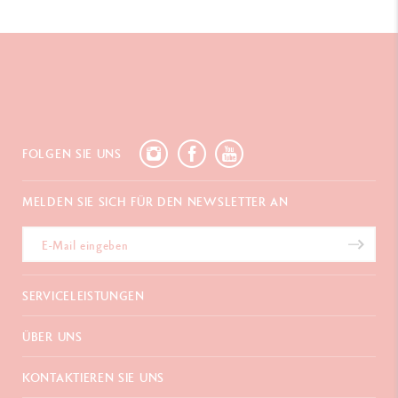
FOLGEN SIE UNS
MELDEN SIE SICH FÜR DEN NEWSLETTER AN
SERVICELEISTUNGEN
E-Geschenkgutschein
ÜBER UNS
Zahlungen
Versand und Lieferung
Häufig gestellte Fragen
KONTAKTIEREN SIE UNS
Retouren
La Maison