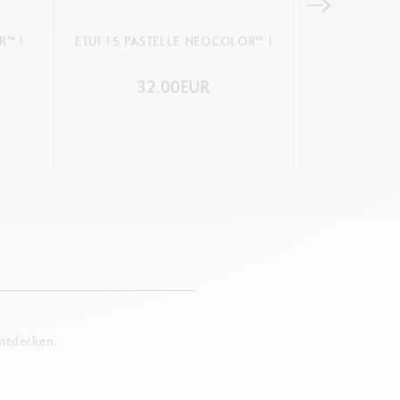
R™ I
ETUI 15 PASTELLE NEOCOLOR™ I
ETUI 84 PAS
32.00EUR
21
entdecken.