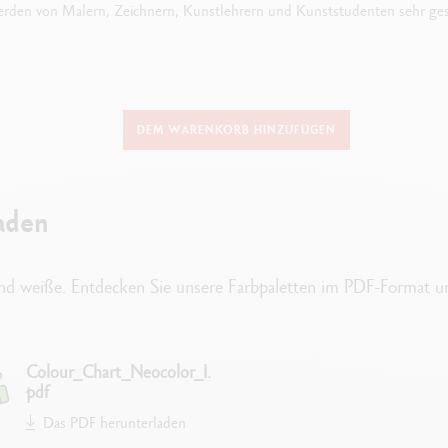
rden von Malern, Zeichnern, Kunstlehrern und Kunststudenten sehr ges
DETAILS DER PASTELLE
DEM WARENKORB HINZUFÜGEN
Hochwertige Pastelle aus wasserfestem Wachs.
Wasserfest
aden
Weiche Textur
Überlegene Deckkraft
und weiße. Entdecken Sie unsere Farbpaletten im PDF-Format un
Hervorragende Lichtbeständigkeit
Leuchtende Farben
Colour_Chart_Neocolor_I.
Durchmesser: 8.65 mm
pdf
Das PDF herunterladen