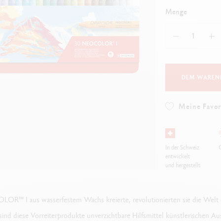
Alles ansehen
ibralo™
Graphite Line
Menge
lles ansehen
Technograph
Alles ansehen
DEM WAREN
Meine Favor
In der Schweiz
G
entwickelt
und hergestellt
OR™ I aus wasserfestem Wachs kreierte, revolutionierten sie die Welt 
ind diese Vorreiterprodukte unverzichtbare Hilfsmittel künstlerischen A