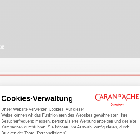
Welcome!
Cookies-Verwaltung
Einwilligungsmanagementplattform: Pa
ehen Sie sich unsere neuesten Inhalte zu diesem Produkt a
Unser Website verwendet Cookies. Auf dieser
Are you in the right e-boutique?
Weise können wir das Funktionieren des Websites gewährleisten, ihre
Besucherfrequenz messen, personalisierte Werbung anzeigen und gezielte
Confirm your shipping country before placing an order.
Kampagnen durchführen. Sie können Ihre Auswahl konfigurieren, durch
Axeptio consent
Drücken der Taste "Personalisieren".