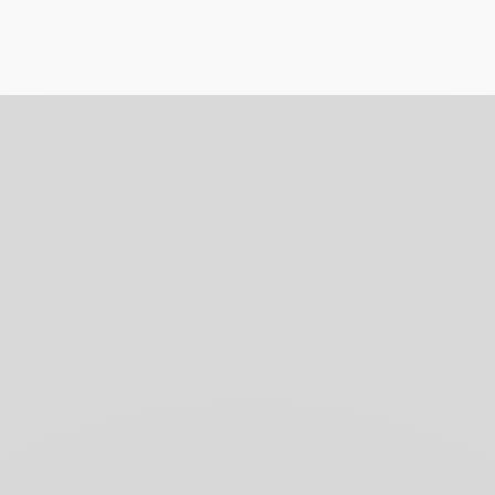
ANWENDUNGSTECHNIKEN
Für trockene Zeichnungen auf Materialien aller Art
(Papier, Karton, Glas, Holz, Leder, Stoff, Stein usw.)
rwischen, Schablonieren, Mischen, für Enkaustik, Frottage, Schichtarbei
GESETZLICHE VORSCHRIFTEN
Swiss Made, CE EN71, ASTM D4236
PRODUKTREFERENZ
Ref. 7000.330