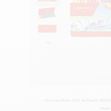
Leere Metallhüllen
F
Alles ansehen
A
Als Caran d’Ache 1952 die Pastelle NEOCOL
Heute s