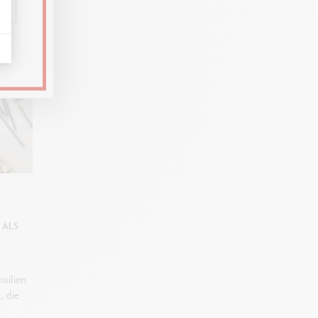
 ALS
silien
, die