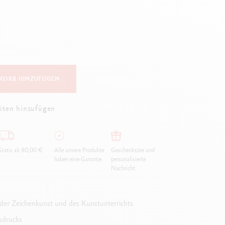
Creative Box
Kreativ-Set Oliver Jeffers
Botanisches-Set Julie Thomas
Lettering-Set Rylsee
Reise-Set SWISSCOLOR
Alles ansehen
KORB HINZUFÜGEN
iten hinzufügen
ratis ab 80,00 €
Alle unsere Produkte
Geschenktüte und
haben eine Garantie.
personalisierte
Nachricht
der Zeichenkunst und des Kunstunterrichts.
usdrucks