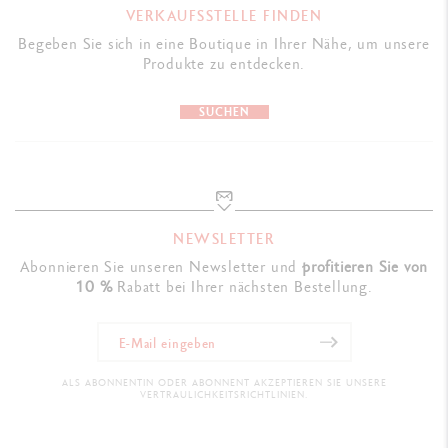
VERKAUFSSTELLE FINDEN
PRODUKTREFERENZ
Begeben Sie sich in eine Boutique in Ihrer Nähe, um unsere
Réf. UV844.234
Produkte zu entdecken.
SUCHEN
NEWSLETTER
Abonnieren Sie unseren Newsletter und
profitieren Sie von
10 %
Rabatt bei Ihrer nächsten Bestellung.
ALS ABONNENTIN ODER ABONNENT AKZEPTIEREN SIE UNSERE
VERTRAULICHKEITSRICHTLINIEN.