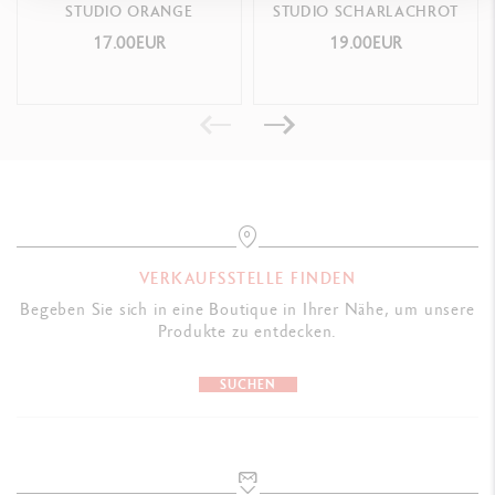
STUDIO ORANGE
STUDIO SCHARLACHROT
Transparente Kunststofftube erlaubt den Blick auf die tatsächliche
17.00EUR
19.00EUR
Farbe der Gouache, mit schwarzem Dosierverschluss
Format mit gutem Griff ermöglicht eine vollständige und einfache
Entleerung der Tube
Maße : L50 x l50 x H207 mm
Gewicht gefüllt: 600 g
GESETZLICHE VORSCHRIFTEN
VERKAUFSSTELLE FINDEN
Swiss Made, CE / UKCA
Begeben Sie sich in eine Boutique in Ihrer Nähe, um unsere
Produkte zu entdecken.
PRODUKTREFERENZ
SUCHEN
Ref. 330.030