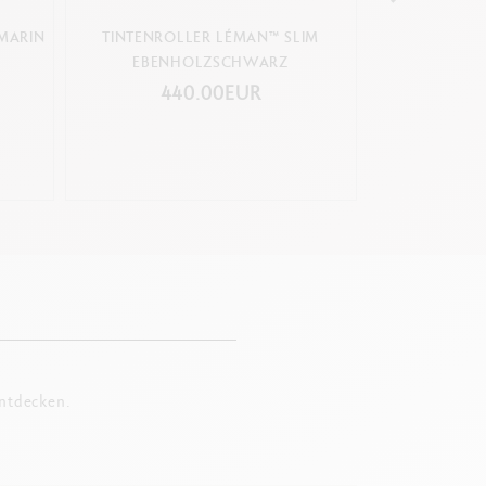
MARIN
TINTENROLLER LÉMAN™ SLIM
TINTENROL
EBENHOLZSCHWARZ
SCHWARZ 
RH
440.00EUR
48
entdecken.