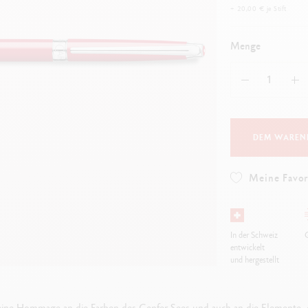
Alles ansehen
+ 20,00 € je Stift
ibralo™
Graphite Line
lles ansehen
Technograph
Menge
Alles ansehen
DEM WAREN
Meine Favor
In der Schweiz
G
entwickelt
und hergestellt
eine Hommage an die Farben des Genfer Sees und auch an die Elemente, d