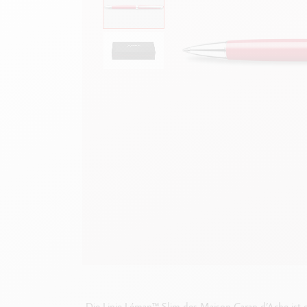
Leere Metallhüllen
F
Alles ansehen
A
Die Linie Léman™ Slim des Maison Caran d’Ache ist 