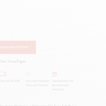
Creative Box
Kreativ-Set Oliver Jeffers
Botanisches-Set Julie Thomas
Lettering-Set Rylsee
Reise-Set SWISSCOLOR
Alles ansehen
KORB HINZUFÜGEN
iten hinzufügen
ratis ab 80,00 €
Alle unsere Produkte
Geschenktüte und
haben eine Garantie.
personalisierte
Nachricht
ie deren Harmonie sublimieren. Der feine Schaft der