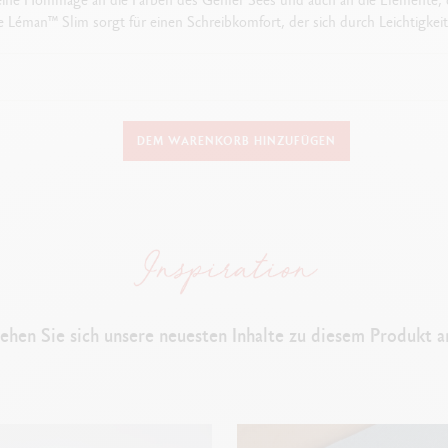
 Léman™ Slim sorgt für einen Schreibkomfort, der sich durch Leichtigkeit 
AUSFÜHRUNG DES SCHREIBGERÄTS
DEM WARENKORB HINZUFÜGEN
Kugelschreiber
137 mm x 9.75 mm
SCHAFT
Runder Schaft und Kappe aus Messing
sind Scharlachrot lackiert
ehen Sie sich unsere neuesten Inhalte zu diesem Produkt a
Caran d’Ache und Swiss Made Logos auf dem Ring graviert
Kappe mit der neuen Caran d’Ache Identifizierung versehen
(Rot lackierte
Abgefederter Clip mit Federmechanismus