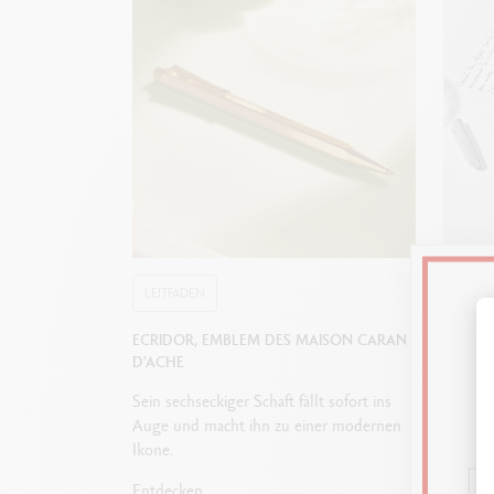
Zur A
LEITFADEN
LEITF
ECRIDOR, EMBLEM DES MAISON CARAN
WIE WÄ
D'ACHE
ZUM SC
Sein sechseckiger Schaft fällt sofort ins
Füllfede
Auge und macht ihn zu einer modernen
oder Ku
Ikone.
um die 
Eigeng
Entdecken