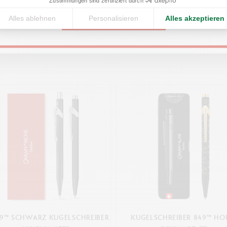
Zustimmungen sind zertifiziert durch
Alles ablehnen
Personalisieren
Alles akzeptieren
CONTINUE
Das könnte Ihnen gefallen
49™ SCHWARZ KUGELSCHREIBER
KUGELSCHREIBER 849™ HO