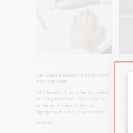
LEITFADEN
LEITF
WIE WÄHLT MAN DEN RICHTIGEN STIFT
BEGINN
ZUM SCHREIBEN?
Entdeck
Füllfederhalter, Tintenroller, Druckbleistift
erfolgr
oder Kugelschreiber? Unser Leitfaden,
Sie das
um die verschiedenen Stifte zum
den per
Eigengebrauch besser kennenzulernen.
Entdec
Entdecken