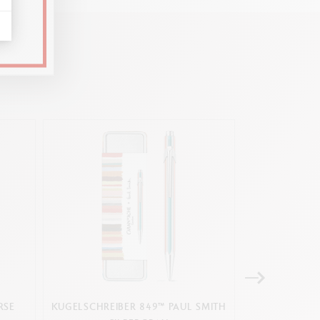
RSE
KUGELSCHREIBER 849™ PAUL SMITH
KUGELSCHREIB