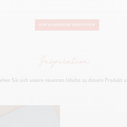
AUSFÜHRUNG DES SCHREIBGERÄTS
DEM WARENKORB HINZUFÜGEN
Kugelschreiber
SCHAFT
Klassische Farben, appliziert mittels elektrostatischer Pulverbeschichtung
Sechseckiger Schaft aus Aluminium
Flexibler Clip und Druckmechanismus
ehen Sie sich unsere neuesten Inhalte zu diesem Produkt a
PATRONEN UND NACHFÜLLUNGEN
chfüllbarer Kugelschreiber, inklusive Goliath-Tintenpatrone Medium in B
Mit allen Goliath-Tintenpatronen kompatibel
VERPACKUNG