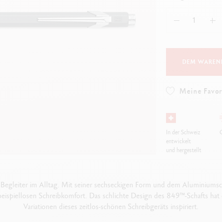
Alles ansehen
ibralo™
Graphite Line
lles ansehen
Technograph
Alles ansehen
DEM WAREN
Meine Favor
In der Schweiz
G
entwickelt
und hergestellt
Begleiter im Alltag. Mit seiner sechseckigen Form und dem Aluminiumsch
ispiellosen Schreibkomfort. Das schlichte Design des 849™-Schafts hat 
Variationen dieses zeitlos-schönen Schreibgeräts inspiriert.