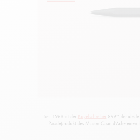
Leere Metallhüllen
F
Alles ansehen
A
Seit 1969 ist der
Kugelschreiber
849™ der ideale 
Paradeprodukt des Maison Caran d’Ache einen be