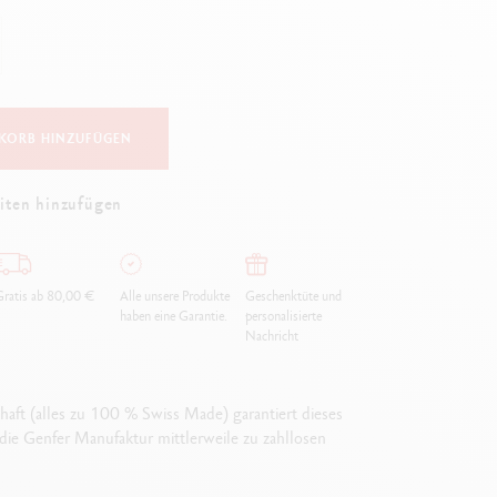
Creative Box
Kreativ-Set Oliver Jeffers
Botanisches-Set Julie Thomas
Lettering-Set Rylsee
Reise-Set SWISSCOLOR
KORB HINZUFÜGEN
Alles ansehen
iten hinzufügen
ratis ab 80,00 €
Alle unsere Produkte
Geschenktüte und
haben eine Garantie.
personalisierte
Nachricht
aft (alles zu 100 % Swiss Made) garantiert dieses
die Genfer Manufaktur mittlerweile zu zahllosen