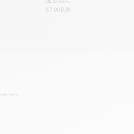
SILBERGRAU
57.00EUR
2
entdecken.