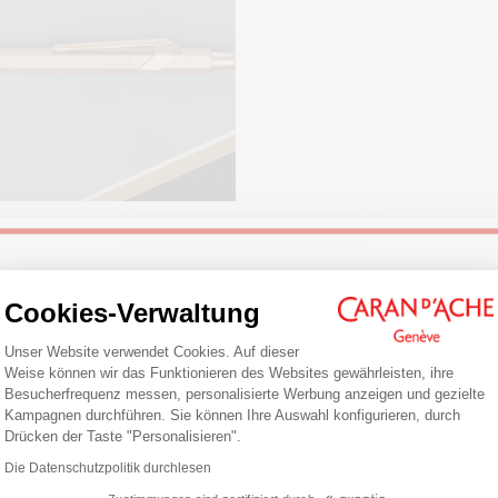
Etui aus weissem Karton
Masse: 80 x 10 mm
GESETZLICHE VORSCHRIFTEN
Swiss Made
PRODUKTREFERENZ
Ref. 849.495
ADEN
Welcome!
EN SIE MIT JOURNALING
Cookies-Verwaltung
en Sie unsere Tipps für einen
Einwilligungsmanagementplattform: Pa
eichen Start und erfahren Sie, wie
Unser Website verwendet Cookies. Auf dieser
Are you in the right e-boutique?
 richtige Notizbuch/Tagebuch und
Weise können wir das Funktionieren des Websites gewährleisten, ihre
fekten Stift dafür wählen.
Besucherfrequenz messen, personalisierte Werbung anzeigen und gezielte
Confirm your shipping country before placing an order.
Kampagnen durchführen. Sie können Ihre Auswahl konfigurieren, durch
Axeptio consent
ken
Drücken der Taste "Personalisieren".
United States
Die Datenschutzpolitik durchlesen