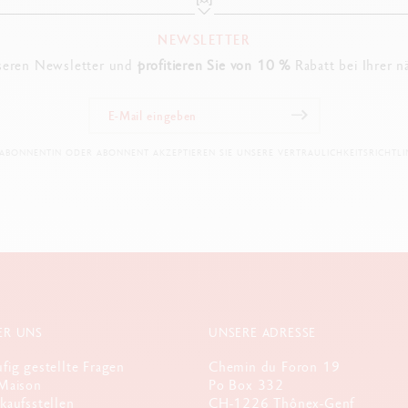
NEWSLETTER
seren Newsletter und
profitieren Sie von 10 %
Rabatt bei Ihrer n
 ABONNENTIN ODER ABONNENT AKZEPTIEREN SIE UNSERE VERTRAULICHKEITSRICHTLIN
ER UNS
UNSERE ADRESSE
fig gestellte Fragen
Chemin du Foron 19
Maison
Po Box 332
kaufsstellen
CH-1226 Thônex-Genf