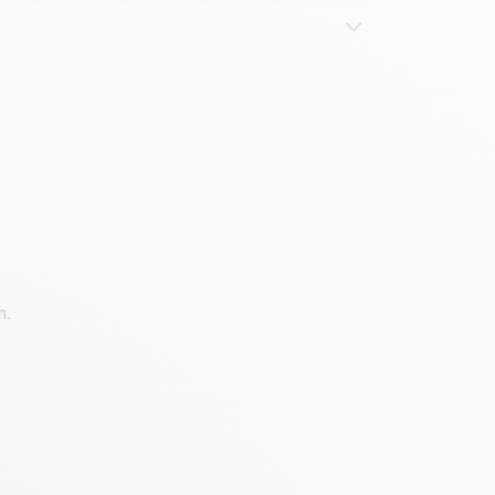
n.
lau