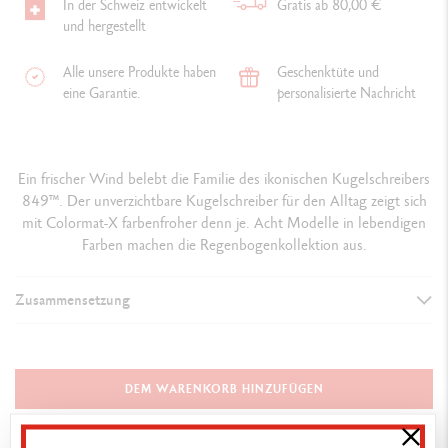
In der Schweiz entwickelt
Gratis ab 80,00 €
und hergestellt
Alle unsere Produkte haben
Geschenktüte und
eine Garantie.
personalisierte Nachricht
Ein frischer Wind belebt die Familie des ikonischen Kugelschreibers
849™. Der unverzichtbare Kugelschreiber für den Alltag zeigt sich
mit Colormat-X farbenfroher denn je. Acht Modelle in lebendigen
Farben machen die Regenbogenkollektion aus.
Zusammensetzung
AUSFÜHRUNG DES SCHREIBGERÄTS
Kugelschreiber
DEM WARENKORB HINZUFÜGEN
SCHAFT