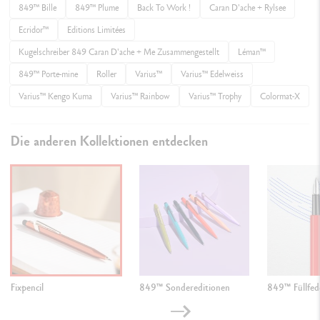
849™ Bille
849™ Plume
Back To Work !
Caran D'ache + Rylsee
Ecridor™
Editions Limitées
Kugelschreiber 849 Caran D'ache + Me Zusammengestellt
Léman™
849™ Porte-mine
Roller
Varius™
Varius™ Edelweiss
Varius™ Kengo Kuma
Varius™ Rainbow
Varius™ Trophy
Colormat-X
Die anderen Kollektionen entdecken
Fixpencil
849™ Sondereditionen
849™ Füllfed