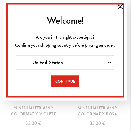
COLORMAT-X GELB
COLORMAT-X GRÜN
261,00 €
33,00 €
Welcome!
ZUSAMMENSTELLBAR
Are you in the right e-boutique?
JETZT KAUFEN
JETZT KAUFEN
Confirm your shipping country before placing an order.
United States
CONTINUE
MINENHALTER 849™
MINENHALTER 849™
COLORMAT-X VIOLETT
COLORMAT-X ROSA
33,00 €
33,00 €