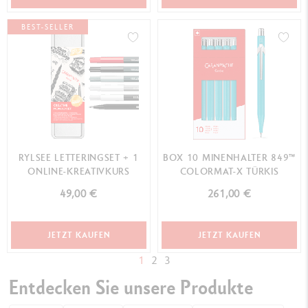
BEST-SELLER
RYLSEE LETTERINGSET + 1
BOX 10 MINENHALTER 849™
ONLINE-KREATIVKURS
COLORMAT-X TÜRKIS
49,00 €
261,00 €
JETZT KAUFEN
JETZT KAUFEN
1
2
3
Entdecken Sie unsere Produkte