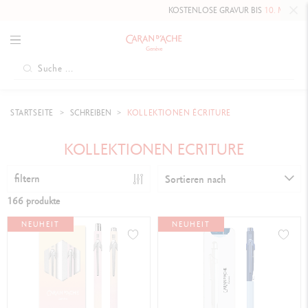
KOSTENLOSE GRAVUR BIS
10. MAI 2026
AUF DIE HAU
STARTSEITE
SCHREIBEN
KOLLEKTIONEN ÉCRITURE
KOLLEKTIONEN ECRITURE
filtern
Sortieren nach
166 produkte
NEUHEIT
NEUHEIT