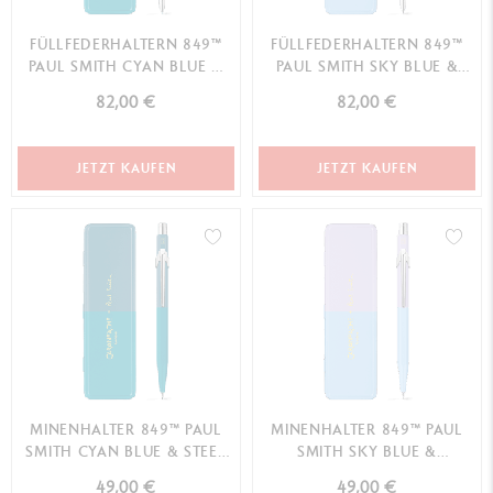
FÜLLFEDERHALTERN 849™
FÜLLFEDERHALTERN 849™
PAUL SMITH CYAN BLUE &
PAUL SMITH SKY BLUE &
STEEL BLUE (F) - LIMITIERTE
LAVENDER PURPLE (F) –
82,00 €
82,00 €
EDITION
LIMITIERTE EDITION
JETZT KAUFEN
JETZT KAUFEN
MINENHALTER 849™ PAUL
MINENHALTER 849™ PAUL
SMITH CYAN BLUE & STEEL
SMITH SKY BLUE &
BLUE - LIMITIERTE EDITION
LAVENDER PURPLE -
49,00 €
49,00 €