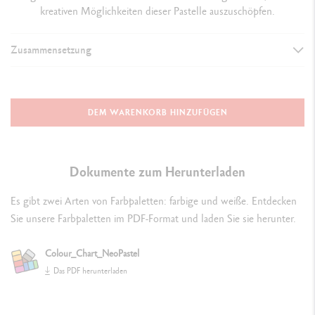
kreativen Möglichkeiten dieser Pastelle auszuschöpfen.
Zusammensetzung
DETAILS DER PASTELLE
Künstlerisches Ölpastell von erstklassiger Qualität
DEM WARENKORB HINZUFÜGEN
Rund, Maße: 10 mm x 68 mm
Zarte und samtige, aber feste Textur, die eine große Freiheit in der
Dokumente zum Herunterladen
Anwendung ermöglicht
Es gibt zwei Arten von Farbpaletten: farbige und weiße. Entdecken
Angabe der Lichtbeständigkeit und Farbidentifikationsnummer
Sie unsere Farbpaletten im PDF-Format und laden Sie sie herunter.
Extrafeine Pigmente und inertes Öl
Colour_Chart_NeoPastel
DETAILS DES KOFFERS
Das PDF herunterladen
Hochwertiges Birken- und Buchenholz mit Schutzlackierung