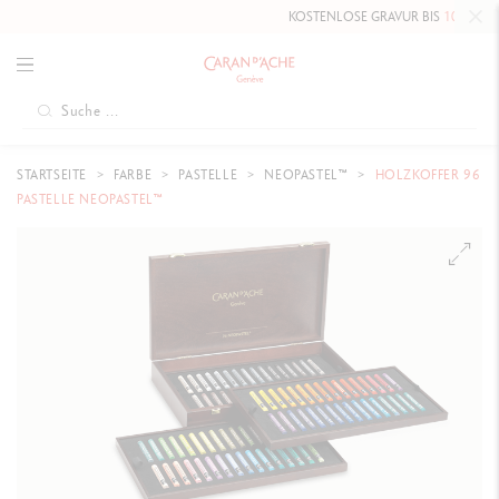
KOSTENLOSE GRAVUR BIS
10. MAI 2026
AUF DIE HAU
STARTSEITE
FARBE
PASTELLE
NEOPASTEL™
HOLZKOFFER 96
PASTELLE NEOPASTEL™