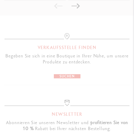
Kompatibel mit allen Chromatics Patronen
VERPACKUNG
Standardetui
Maße: 18,4 x 8 x 4 cm
VERKAUFSSTELLE FINDEN
Gewicht (ohne Produkt): 209 g
Begeben Sie sich in eine Boutique in Ihrer Nähe, um unsere
Geliefert mit Patrone, internationaler Garantie und
Produkte zu entdecken.
Bedienungsanleitung
SUCHEN
GESETZLICHE VORGABEN
Swiss Made
PRODUKTREFERENZ
NEWSLETTER
Abonnieren Sie unseren Newsletter und
profitieren Sie von
Ref. EF: 4791.693
10 %
Rabatt bei Ihrer nächsten Bestellung.
Ref. F: 4791.703