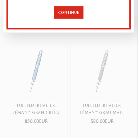
Gewicht: 38 g
CONTINUE
Das könnte Ihnen gefallen
SCHAFT
Schaft und Kappe aus Messing, mit satiniertem Lack überzogen
Caran d’Ache Logo und „Swiss Made“ auf dem Ring graviert
Knopf mit Caran d’Ache Signatur (lackiertes Hexagon in Vert de
Gris)
Versilberter, rhodinierter Clip und Knopf
FEDERSPITZE
18-karätige, rhodinierte Goldfeder, von Hand poliert
FÜLLFEDERHALTER
FÜLLFEDERHALTER
Erhältlich in den Größen EF, F, M, B
LÉMAN™ GRAND BLEU
LÉMAN™ GRAU MATT
850.00EUR
580.00EUR
PATRONEN UND NACHFÜLLUNGEN
Mit Kolbenkonverter und 2 Idyllic Blue Patronen ausgestattet