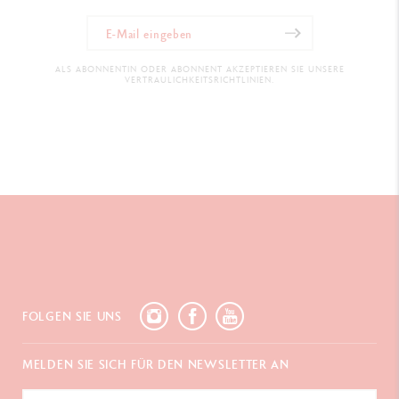
Ref. M: 4791.713
Ref. B: 4791.723
ALS ABONNENTIN ODER ABONNENT AKZEPTIEREN SIE UNSERE
VERTRAULICHKEITSRICHTLINIEN.
FOLGEN SIE UNS
MELDEN SIE SICH FÜR DEN NEWSLETTER AN