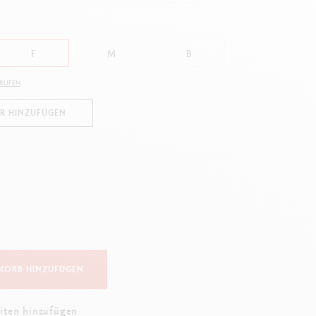
Creative Box
Kreativ-Set Oliver Jeffers
Botanisches-Set Julie Thomas
F
M
B
Lettering-Set Rylsee
Reise-Set SWISSCOLOR
FRUFEN
Alles ansehen
UR HINZUFÜGEN
KORB HINZUFÜGEN
iten hinzufügen