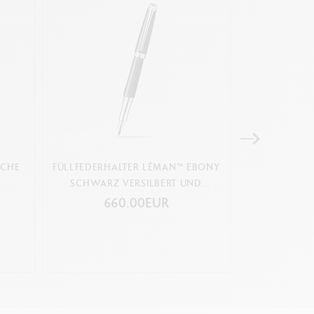
ACHE
FÜLLFEDERHALTER LÉMAN™ EBONY
FÜLLFEDERHA
SCHWARZ VERSILBERT UND
RHODINIERT
660.00EUR
85