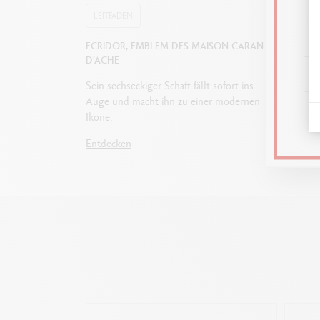
LEITFADEN
LEITF
ECRIDOR, EMBLEM DES MAISON CARAN
WIE WÄ
D'ACHE
ZUM SC
Sein sechseckiger Schaft fällt sofort ins
Füllfede
Auge und macht ihn zu einer modernen
oder Ku
Ikone.
um die 
Eigeng
Entdecken
Entdec