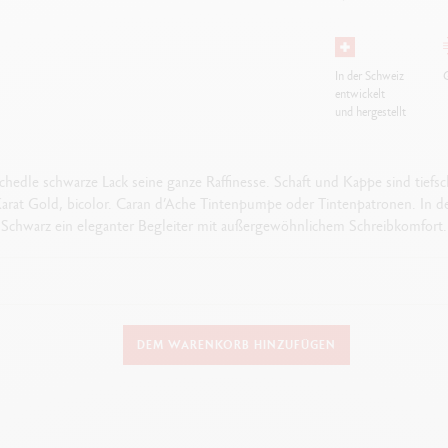
In der Schweiz
G
entwickelt
und hergestellt
edle schwarze Lack seine ganze Raffinesse. Schaft und Kappe sind tiefs
Karat Gold, bicolor. Caran d’Ache Tintenpumpe oder Tintenpatronen. In de
Schwarz ein eleganter Begleiter mit außergewöhnlichem Schreibkomfort.
AUSFÜHRUNG DES SCHREIBGERÄTS
DEM WARENKORB HINZUFÜGEN
Füllfederhalter
Länge: 141 mm & Durchmesser: 14.8 mm