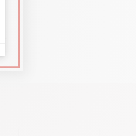
nen
e, wie
uch und