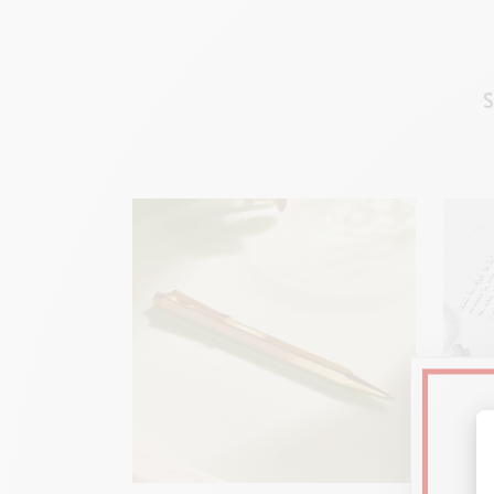
S
Kappenk