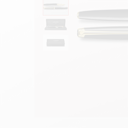
Leere Metallhüllen
F
Alles ansehen
A