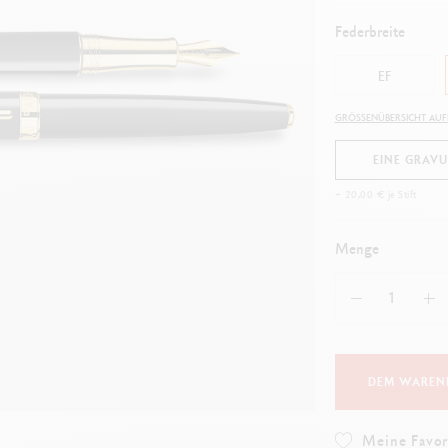
Alles ansehen
ibralo™
Graphite Line
Federbreite
lles ansehen
Technograph
Alles ansehen
EF
GRÖSSENÜBERSICHT AU
EINE GRAV
+ 20,00 € je Stift
Menge
DEM WAREN
Meine Favor