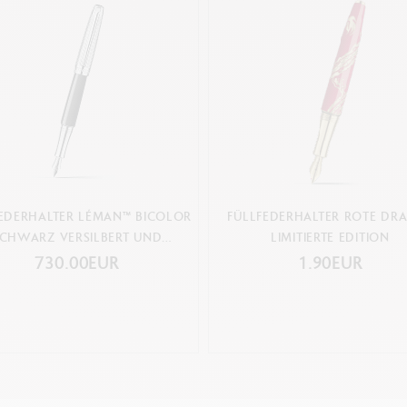
Federspitze
M
: Ref.
4799.282
Federspitze
B
: Ref. 4799.292
FEDERHALTER LÉMAN™ BICOLOR
FÜLLFEDERHALTER ROTE DR
CHWARZ VERSILBERT UND
LIMITIERTE EDITION
RHODINIERT
730.00EUR
1.90EUR