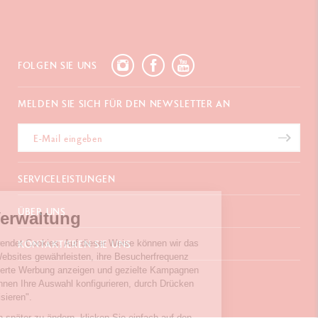
FOLGEN SIE UNS
MELDEN SIE SICH FÜR DEN NEWSLETTER AN
SERVICELEISTUNGEN
E-Geschenkgutschein
ÜBER UNS
Cookies-Verwaltung
Zahlungen
Versand und Lieferung
Häufig gestellte Fragen
Unser Website verwendet Cookies. Auf dieser Weise können wir das
KONTAKTIEREN SIE UNS
Retouren
La Maison
Funktionieren des Websites gewährleisten, ihre Besucherfrequenz
Geschenkverpackung
Verkaufsstellen
messen, personalisierte Werbung anzeigen und gezielte Kampagnen
Chemin du Foron 19
Werbegeschenke
Inspiration
durchführen. Sie können Ihre Auswahl konfigurieren, durch Drücken
Po Box 332
Garantieverlängerung
Karriere
der Taste "Personalisieren".
CH-1226 Thônex-Genf
Schweiz
Um Ihre Präferenzen später zu ändern, klicken Sie einfach auf den