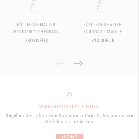
Federspitze
B - Ref.
958.495
FÜLLFEDERHALTER
FÜLLFEDERHALTER
ECRIDOR™ CHEVRON
ECRIDOR™ MAILLE
PLATINBESCHICHTET
MILANAISE
280.00EUR
310.00EUR
VERKAUFSSTELLE FINDEN
Begeben Sie sich in eine Boutique in Ihrer Nähe, um unsere
Produkte zu entdecken.
SUCHEN