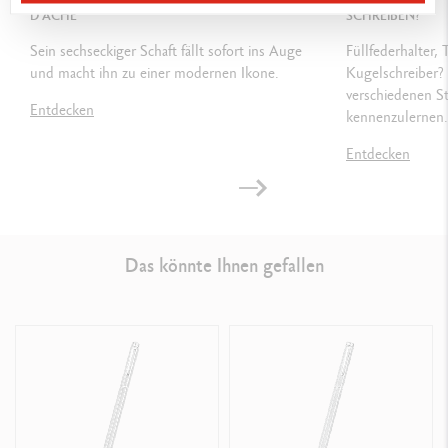
D'ACHE
SCHREIBEN?
VERPACKUNG
Sein sechseckiger Schaft fällt sofort ins Auge
Füllfederhalter, 
und macht ihn zu einer modernen Ikone.
Kugelschreiber? 
Standardetui
verschiedenen S
Entdecken
kennenzulernen.
Masse: 18.4 x 8 x 4 cm
Entdecken
Gewicht: 0.242 kg
GESETZLICHE VORSCHRIFTEN
Das könnte Ihnen gefallen
Swiss Made
PRODUKTREFERENZ
Federspitze
F - Ref.
958.475
Federspitze
M - Ref.
958.485