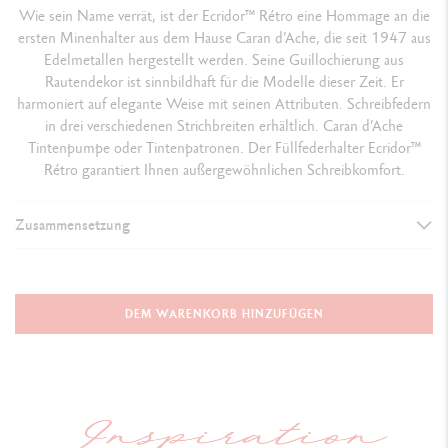
Wie sein Name verrät, ist der Ecridor™ Rétro eine Hommage an die
ersten Minenhalter aus dem Hause Caran d’Ache, die seit 1947 aus
Edelmetallen hergestellt werden. Seine Guillochierung aus
Rautendekor ist sinnbildhaft für die Modelle dieser Zeit. Er
harmoniert auf elegante Weise mit seinen Attributen. Schreibfedern
in drei verschiedenen Strichbreiten erhältlich. Caran d’Ache
Tintenpumpe oder Tintenpatronen. Der Füllfederhalter Ecridor
™
Rétro garantiert Ihnen außergewöhnlichen Schreibkomfort.
Zusammensetzung
AUSFÜHRUNG DES SCHREIBGERÄTS
Füllfederhalter
DEM WARENKORB HINZUFÜGEN
Bei geschlossener Kappe: 136.5 mm
Offen, ohne Kappe: 120 mm
Offen, bei hinten aufgesteckter Kappe: 170 mm