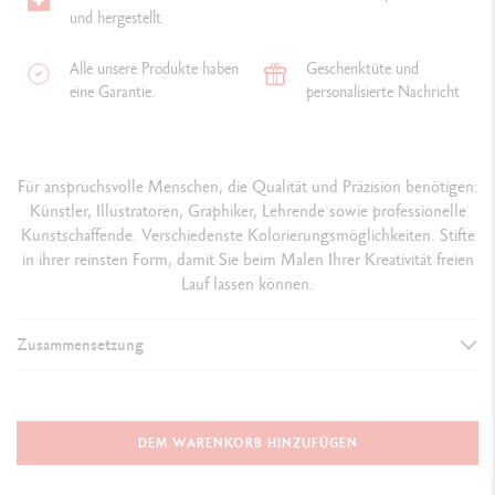
und hergestellt
Alle unsere Produkte haben
Geschenktüte und
eine Garantie.
personalisierte Nachricht
Für anspruchsvolle Menschen, die Qualität und Präzision benötigen:
Künstler, Illustratoren, Graphiker, Lehrende sowie professionelle
Kunstschaffende. Verschiedenste Kolorierungsmöglichkeiten. Stifte
in ihrer reinsten Form, damit Sie beim Malen Ihrer Kreativität freien
Lauf lassen können.
Zusammensetzung
DETAILS DER STIFTE
Erstklassiges, FSC™-zertifiziertes Zedernholz
DEM WARENKORB HINZUFÜGEN
Hexagonal mit Kapsel