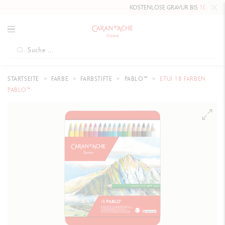
KOSTENLOSE GRAVUR BIS
10. MAI 2026
AUF DIE 
STARTSEITE
FARBE
FARBSTIFTE
PABLO™
ETUI 18 FARBEN
PABLO™