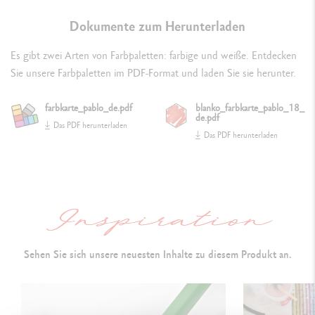
Farbnummer
Dokumente zum Herunterladen
G
oldener Streifen
Es gibt zwei Arten von Farbpaletten: farbige und weiße. Entdecken
Sie unsere Farbpaletten im PDF-Format und laden Sie sie herunter.
DETAILS DER MINE
farbkarte_pablo_de.pdf
blanko_farbkarte_pablo_18_
de.pdf
Das PDF herunterladen
T
rockene und wasserbeständige Mine
Das PDF herunterladen
Durchmesser: 3,8 mm
ermöglicht eine klare und präzise
Strichführung
A
ußergewöhnliche Deckkraft
Ausgezeichnete Lichtbeständigkeit
Sehen Sie sich unsere neuesten Inhalte zu diesem Produkt an.
ANWENDUNGSTECHNIKEN