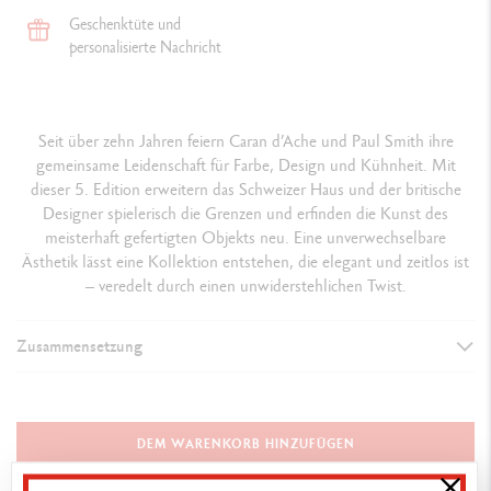
Geschenktüte und
personalisierte Nachricht
Seit über zehn Jahren feiern Caran d’Ache und Paul Smith ihre
gemeinsame Leidenschaft für Farbe, Design und Kühnheit. Mit
dieser 5. Edition erweitern das Schweizer Haus und der britische
Designer spielerisch die Grenzen und erfinden die Kunst des
meisterhaft gefertigten Objekts neu. Eine unverwechselbare
Ästhetik lässt eine Kollektion entstehen, die elegant und zeitlos ist
– veredelt durch einen unwiderstehlichen Twist.
Zusammensetzung
DETAILS DER NOTIZBUCH
Format A6 : 104 x 148 x 8 mm
DEM WARENKORB HINZUFÜGEN
Weicher schwarzer Kreativpapier-Einband mit abgerundeten Ecken,
300 g/m², veredelt mit einem lackierten Caran d’Ache + Paul Smith