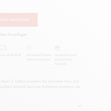
Creative Box
Kreativ-Set Oliver Jeffers
Botanisches-Set Julie Thomas
KORB HINZUFÜGEN
Lettering-Set Rylsee
Reise-Set SWISSCOLOR
iten hinzufügen
Alles ansehen
ratis ab 80,00 €
Alle unsere Produkte
Geschenktüte und
haben eine Garantie.
personalisierte
Nachricht
 dieser 5. Edition erweitern das Schweizer Haus und
selbare Ästhetik lässt eine Kollektion entstehen, die