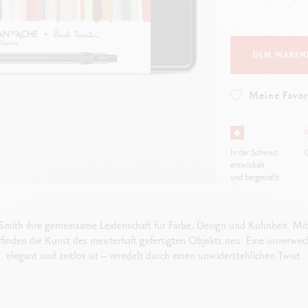
Alles ansehen
ibralo™
Graphite Line
wisscolor
Technograph
lles ansehen
Alles ansehen
DEM WAREN
Meine Favor
In der Schweiz
G
entwickelt
und hergestellt
 Smith ihre gemeinsame Leidenschaft für Farbe, Design und Kühnheit. Mit
rfinden die Kunst des meisterhaft gefertigten Objekts neu. Eine unverwech
elegant und zeitlos ist – veredelt durch einen unwiderstehlichen Twist.