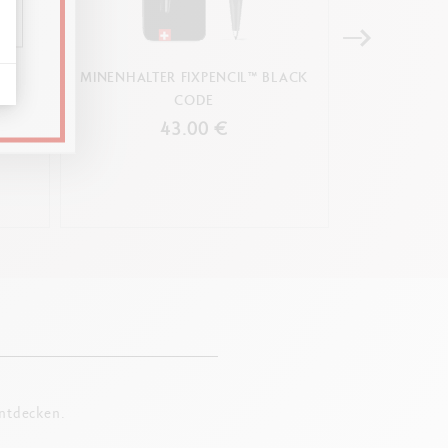
 außen
il sichtbar
 & 1
MINENHALTER FIXPENCIL™ BLACK
NACHFÜLLU
CODE
ROLLER
43.00 €
entdecken.