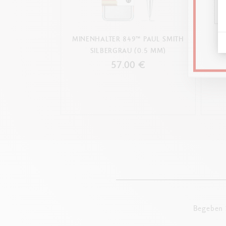
Glänz
Innenseite
MINENHALTER 849™ PAUL SMITH
KUGE
SILBERGRAU (0.5 MM)
57.00 €
Begeben S