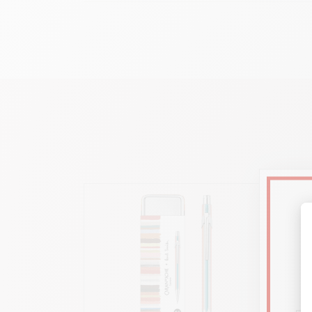
Sch
Minenha
Rad