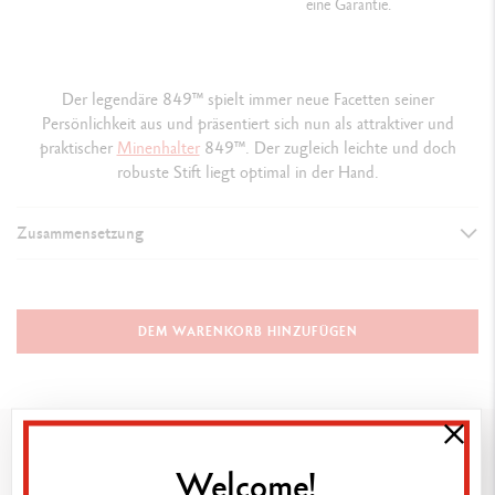
eine Garantie.
Der legendäre 849™ spielt immer neue Facetten seiner
Persönlichkeit aus und präsentiert sich nun als attraktiver und
praktischer
Minenhalter
849™. Der zugleich leichte und doch
robuste Stift liegt optimal in der Hand.
Zusammensetzung
AUSFÜHRUNG DES SCHREIBGERÄTS
Minenhalter
DEM WARENKORB HINZUFÜGEN
SCHAFT
Farbapplikation durch Lackieren
Das könnte Ihnen gefallen
Sechseckiger Schaft aus Aluminium
Welcome!
Flexibler Clip und Druckmechanismus