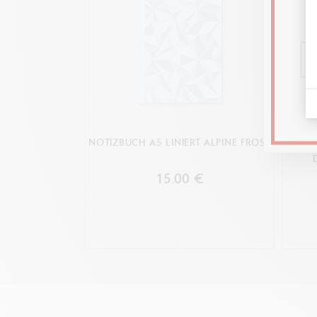
NOTIZBUCH A5 LINIERT ALPINE FROST
KUG
P
15.00 €