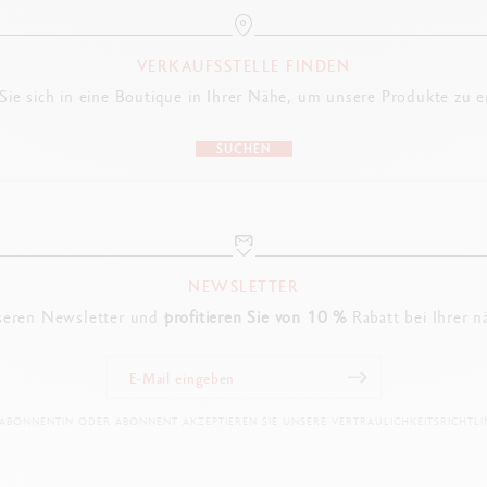
PRODUKTREFERENZ
VERKAUFSSTELLE FINDEN
Ref. CC4789.025
ie sich in eine Boutique in Ihrer Nähe, um unsere Produkte zu 
SUCHEN
NEWSLETTER
seren Newsletter und
profitieren Sie von 10 %
Rabatt bei Ihrer n
 ABONNENTIN ODER ABONNENT AKZEPTIEREN SIE UNSERE VERTRAULICHKEITSRICHTLIN