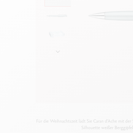
Leere Metallhüllen
F
Alles ansehen
S
A
Für die Weihnachtszeit lädt Sie Caran d’Ache mit de
Silhouette weißer Berggipfe