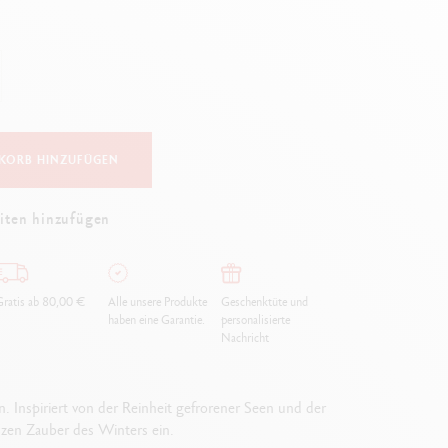
Creative Box
Kreativ-Set Oliver Jeffers
Botanisches-Set Julie Thomas
Lettering-Set Rylsee
Reise-Set SWISSCOLOR
Alles ansehen
KORB HINZUFÜGEN
iten hinzufügen
ratis ab 80,00 €
Alle unsere Produkte
Geschenktüte und
haben eine Garantie.
personalisierte
Nachricht
n. Inspiriert von der Reinheit gefrorener Seen und der
nzen Zauber des Winters ein.