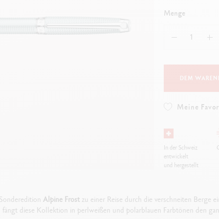
Alles ansehen
ibralo™
Graphite Line
Menge
wisscolor
Technograph
lles ansehen
Alles ansehen
DEM WAREN
Meine Favor
In der Schweiz
G
entwickelt
und hergestellt
r Sonderedition
Alpine Frost
zu einer Reise durch die verschneiten Berge ei
l fängt diese Kollektion in perlweißen und polarblauen Farbtönen den ga