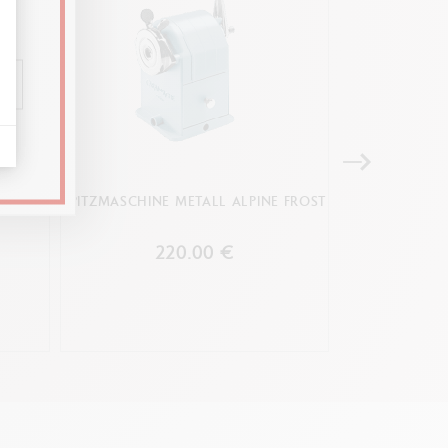
e
 FROST
SPITZMASCHINE METALL ALPINE FROST
FÜLLFEDERH
rn
220.00 €
8