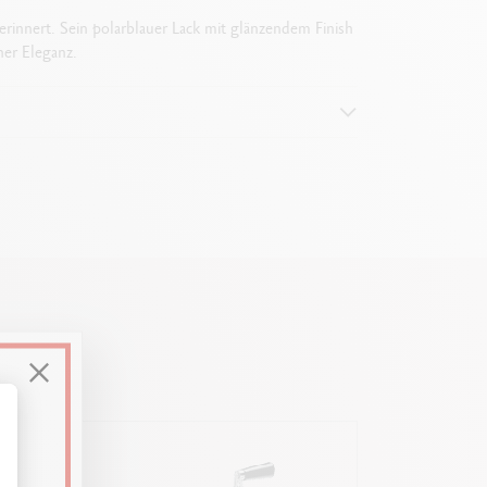
 erinnert. Sein polarblauer Lack mit glänzendem Finish
her Eleganz.
ssen Sie Ihre Optionen an