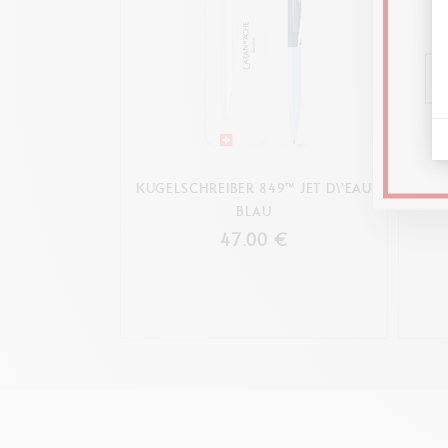
Minenhalte
KUGELSCHREIBER 849™ JET D\'EAU
KU
BLAU
47.00 €