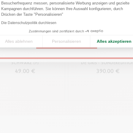
r mit Radiergummi und hinten integriertem Minen-Reservoir (Durchmess
Besucherfrequenz messen, personalisierte Werbung anzeigen und gezielte
Confirm your shipping country before placing an order.
Kampagnen durchführen. Sie können Ihre Auswahl konfigurieren, durch
Axeptio consent
Drücken der Taste "Personalisieren"
VERPACKUNG
United States
Die Datenschutzpolitik durchlesen
Etui aus rotem Karton Caran d'Ache
Zustimmungen sind zertifiziert durch
Alles ablehnen
Personalisieren
Alles akzeptieren
CONTINUE
GESETZLICHE VORSCHRIFTEN
GELSCHREIBER 849™ HORSE
Swiss Made
KUGELSCHREIBER LEMAN™ SLI
SCHWARZ (F)
DE GRIS - SONDEREDITIO
49.00 €
390.00 €
PRODUKTREFERENZ
Ref. 8490.150