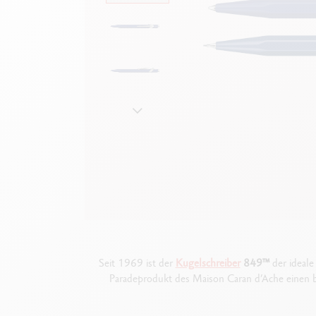
Leere Metallhüllen
F
Alles ansehen
S
A
Seit 1969 ist der
Kugelschreiber
849™
der ideale
Paradeprodukt des Maison Caran d’Ache einen be