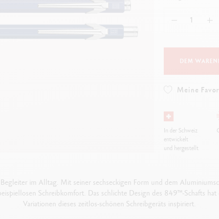
Alles ansehen
ibralo™
Graphite Line
wisscolor
Technograph
lles ansehen
Alles ansehen
DEM WAREN
Meine Favor
In der Schweiz
G
entwickelt
und hergestellt
 Begleiter im Alltag. Mit seiner sechseckigen Form und dem Aluminiumsch
ispiellosen Schreibkomfort. Das schlichte Design des 849™-Schafts hat 
Variationen dieses zeitlos-schönen Schreibgeräts inspiriert.