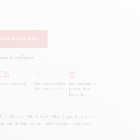
Creative Box
Kreativ-Set Oliver Jeffers
Botanisches-Set Julie Thomas
Lettering-Set Rylsee
Reise-Set SWISSCOLOR
KORB HINZUFÜGEN
Alles ansehen
iten hinzufügen
ratis ab 80,00 €
Alle unsere Produkte
Geschenktüte und
haben eine Garantie.
personalisierte
Nachricht
aft (alles zu 100 % Swiss Made) garantiert dieses
die Genfer Manufaktur mittlerweile zu zahllosen