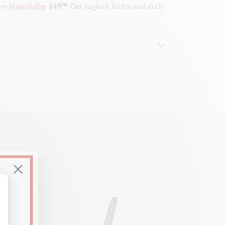
her
Minenhalter
849™.
Der zugleich leichte und doch
lau
ssen Sie Ihre Optionen an