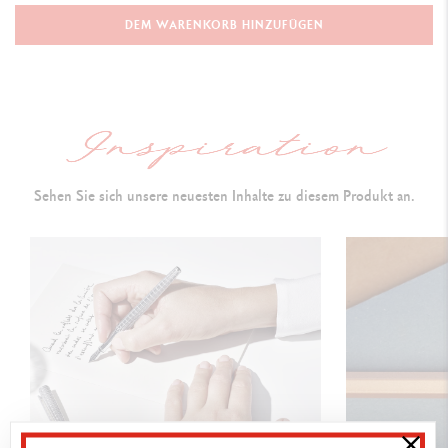
Kugelschreiber
DEM WARENKORB HINZUFÜGEN
SCHAFT
Klassische Farben, appliziert mittels elektrostatischer
Pulverbeschichtung
Sechseckiger Schaft aus Aluminium
Flexibler Clip und Druckmechanismus
Sehen Sie sich unsere neuesten Inhalte zu diesem Produkt an.
PATRONEN UND NACHFÜLLUNGEN
Nachfüllbarer Kugelschreiber, inklusive Goliath-Tintenpatrone
Medium in Blau
Mit allen Goliath-Tintenpatronen kompatibel
VERPACKUNG