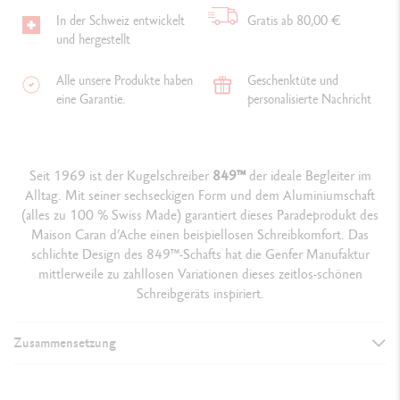
In der Schweiz entwickelt
Gratis ab 80,00 €
und hergestellt
Alle unsere Produkte haben
Geschenktüte und
eine Garantie.
personalisierte Nachricht
Seit 1969 ist der Kugelschreiber
849
™
der ideale Begleiter im
Alltag. Mit seiner sechseckigen Form und dem Aluminiumschaft
(alles zu 100 % Swiss Made) garantiert dieses Paradeprodukt des
Maison Caran d’Ache einen beispiellosen Schreibkomfort. Das
schlichte Design des 849™-Schafts hat die Genfer Manufaktur
mittlerweile zu zahllosen Variationen dieses zeitlos-schönen
Schreibgeräts inspiriert.
Zusammensetzung
AUSFÜHRUNG DES SCHREIBGERÄTS