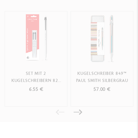
SET MIT 2
KUGELSCHREIBER 849™
KUGELSCHREIBERN 825
PAUL SMITH SILBERGRAU
MIT SCHWARZER
6.55 €
57.00 €
PATRONE