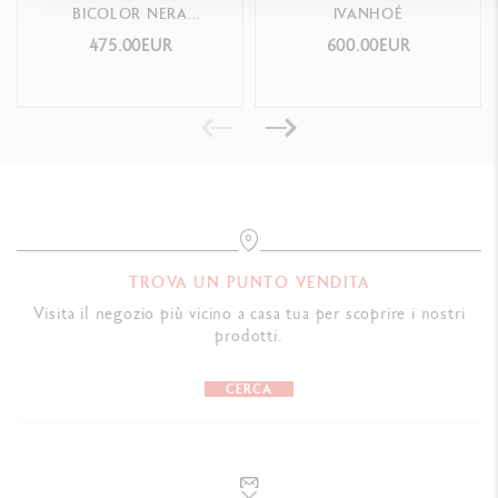
Gomme di ricambio
BICOLOR NERA
IVANHOÉ
PLACCATA ARGENTO
475.00EUR
600.00EUR
CONFEZIONE
RODIATO
Cofanetto standard
Dimensioni: 18.4 x 8 x 4 cm
Peso: 0.252 kg
Garanzia internazionale a vita
INDICAZIONI LEGALI
TROVA UN PUNTO VENDITA
Visita il negozio più vicino a casa tua per scoprire i nostri
Swiss Made
prodotti.
RIFERIMENTO PRODOTTO
CERCA
Rif.
4769.289