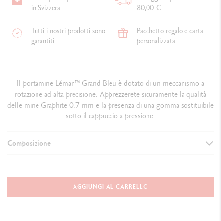
in Svizzera
80,00 €
Tutti i nostri prodotti sono
Pacchetto regalo e carta
garantiti.
personalizzata
Il portamine Léman™ Grand Bleu è dotato di un meccanismo a
rotazione ad alta precisione. Apprezzerete sicuramente la qualità
delle mine Graphite 0,7 mm e la presenza di una gomma sostituibile
sotto il cappuccio a pressione.
Composizione
TYPE OF WRITING INSTRUMENT
Mechanical Pencil
AGGIUNGI AL CARRELLO
Length
:
136.2 mm & D
iameter: 9.7 mm