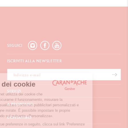
SEGUICI
ISCRIVITI ALLA NEWSLETTER
Gestione dei cookie
SERVIZI
Il nostro sito Internet utilizza dei cookie che
consentono di assicurarne il funzionamento, misurare la
E-Carta regalo
A PROPOSITO
frequentazione, visualizzare contenuti pubblicitari personalizzati e
Pagamento
realizzare campagne mirate. È possibile impostare le proprie
Spedizione
Domande frequenti
preferenze cliccando sul pulsante «Personalizza».
CONTATTACI
Resi
La Maison
Per modificare le tue preferenze in seguito, clicca sul link 'Preferenze
Confezione regalo
Punti di vendita