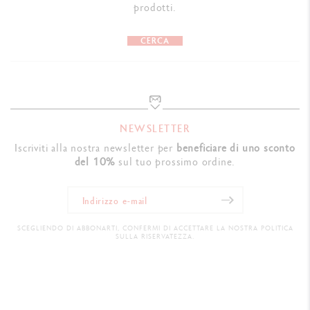
prodotti.
CERCA
NEWSLETTER
Iscriviti alla nostra newsletter per
beneficiare di uno sconto
del 10%
sul tuo prossimo ordine.
SCEGLIENDO DI ABBONARTI, CONFERMI DI ACCETTARE LA NOSTRA POLITICA
SULLA RISERVATEZZA.