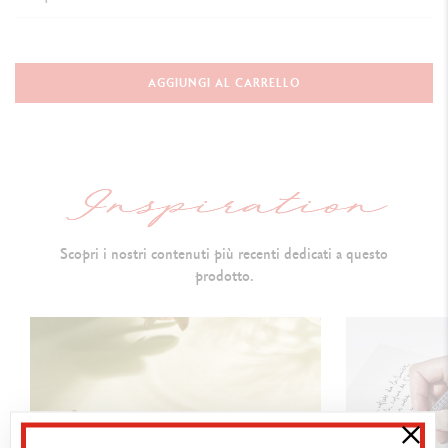
TYPE OF WRITING INSTRUMENT
Ballpoint Pen
AGGIUNGI AL CARRELLO
Length
:
137 mm & D
iameter: 12.2 mm
PEN BODY
Round brass
body and cap covered with a scarlet red
lacquer
Scopri i nostri contenuti più recenti dedicati a questo
Caran d’Ache logo and Swiss Made engraved on the ring
prodotto.
Rhodium and silver-coated push button,
carrying a Caran d’Ache
isotype (red
lacquered hexagon
)
Rhodium and silver-coated, hinged clip
Silver-plated, rhodium-coated trims