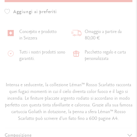
Aggiungi ai preferiti
Concepito e prodotto
Omaggio a partire da
in Svizzera
80,00 €
Tutti i nostri prodotti sono
Pacchetto regalo e carta
garantiti.
personalizzata
Intensa e seducente, la collezione Léman™ Rosso Scarlatto racconta
quei fugaci momenti in cui il cielo diventa color fuoco e il lago si
incendia. Le finiture placcate argento rodiato si accordano in modo
perfetto con questa tinta sfavillante e calorosa. Grazie alla sua famosa
cartuccia Goliath in dotazione, la penna a sfera Léman™ Rosso
Scarlatto può scrivere d'un fiato fino a 600 pagine A4.
Composizione