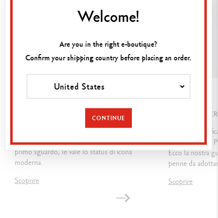
Welcome!
CARTRIDGES AND REFILLS
Are you in the right e-boutique?
Equipped with the famous giant Goliath cartridge in Medium Black
Confirm your shipping country before placing an order.
Compatible with all type of Goliath cartridges
United States
GUIDA
GUIDA
PACKAGING
ECRIDOR, GRANDI CLASSICI DELLA MAISON
COME SCEGLIERE
CONTINUE
Standard case
CARAN D’ACHE
Penna stilografic
Il suo corpo esagonale, riconoscibile fin dal
penna a sfera ? P
Dimensions: 18.4 x 8 x 4 cm
primo sguardo, le vale lo status di icona
Ecco la nostra g
moderna.
Weight: 0.252 kg
penne da adottar
Scoprire
Scoprire
International guarantee included in the packaging