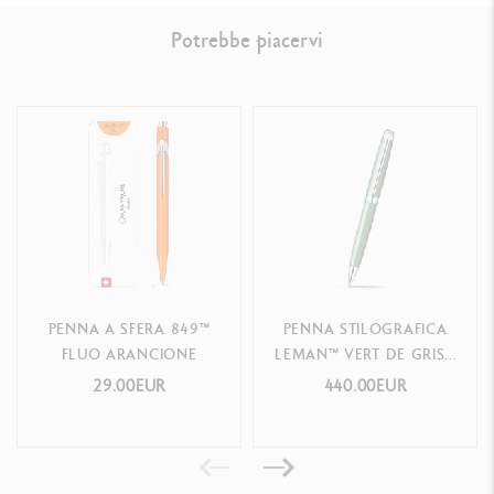
LEGAL STANDARDS
Potrebbe piacervi
Swiss Made
PRODUCT REFERENCE
Ref.
4789.770
PENNA A SFERA 849™
PENNA STILOGRAFICA
FLUO ARANCIONE
LEMAN™ VERT DE GRIS -
EDIZIONE SPECIALE
29.00EUR
440.00EUR