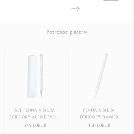
Potrebbe piacervi
SET PENNA A SFERA
PENNA A SFERA
ECRIDOR™ ALPINE FROST
ECRIDOR™ DAMIER
& ASTUCCIO IN PELLE
GRIGIO ARGENTO
219.00EUR
150.00EUR
BLU POLARE