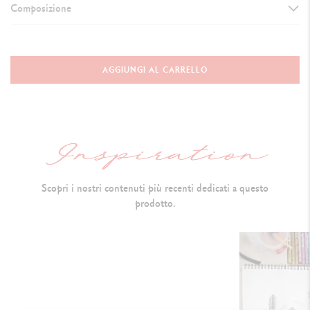
Composizione
DETTAGLI SUI PASTELLI
Pastello artistico a olio di altissima qualità
AGGIUNGI AL CARRELLO
Resistente all'acqua, t
ondo,
diametro: 10 mm x 68 mm
Co
nsistenza morbida e vellutata, non si sbriciola
Indicazione sulla resistenza alla luce, codice del colore
Pigmenti extra fine e olio inerte
Scopri i nostri contenuti più recenti dedicati a questo
S
olubile nell'essenza di trementina
prodotto.
TECNICHE DI UTILIZZO
Utilizzo flessibile : a
pplicazione in orizzontale per grandi s
uperfici o
con la punta per i dettagli