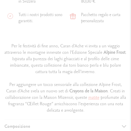
in Svizzera
80,00 €
Tutti i nostri prodotti sono
Pacchetto regalo e carta
garantiti.
personalizzata
Per le festività di fine anno, Caran d’Ache vi invita a un viaggio
attraverso le montagne innevate con l’Edizione Speciale
Alpine Frost
.
Ispirata alla purezza dei laghi ghiacciati e al profilo delle cime
imbiancate, questa collezione dai toni bianco perla e blu polare
cattura tutta la magia dell’inverno.
Per aggiungere un tocco sensoriale alla collezione Alpine Frost,
Caran d’Ache svela un nuovo set di
Crayons de la Maison
. Creati in
collaborazione con la Maison Mizensir, queste
matite
profumate alla
fragranza “Œillet Rouge” arricchiscono l’esperienza con una nota
delicata e avvolgente.
Composizione