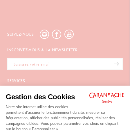
SUIVEZ-NOUS
INSCRIVEZ-VOUS À LA NEWSLETTER
SERVICES
E-Carte Cadeau
A PROPOS
Gestion des Cookies
Paiements
Livraison
FAQ
Notre site internet utilise des cookies
NOUS CONTACTER
Retours
La Maison
permettent d’assurer le fonctionnement du site, mesurer sa
Emballages Cadeaux
Points de vente
fréquentation, afficher des publicités personnalisées, réaliser des
Chemin du Foron 19
Cadeaux d'affaires
Inspiration
campagnes ciblées. Vous pouvez paramétrer vos choix en cliquant
Po Box 332
Extension de garantie
Carrières
sur le bouton « Personnaliser ».