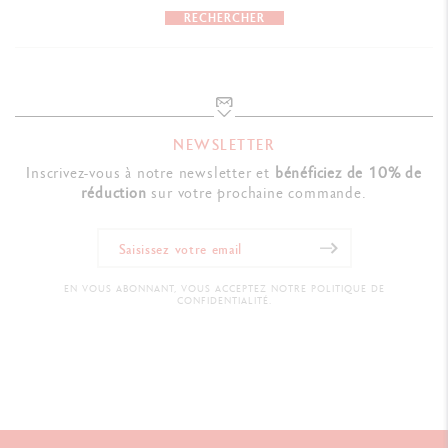
RECHERCHER
Réf. 849.371
NEWSLETTER
Inscrivez-vous à notre newsletter et
bénéficiez de 10% de
réduction
sur votre prochaine commande.
EN VOUS ABONNANT, VOUS ACCEPTEZ NOTRE POLITIQUE DE
CONFIDENTIALITÉ.