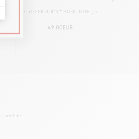
 CODE
STYLO BILLE 849™ HORSE NOIR (F)
STYLO BIL
49.00EUR
15
s produits.