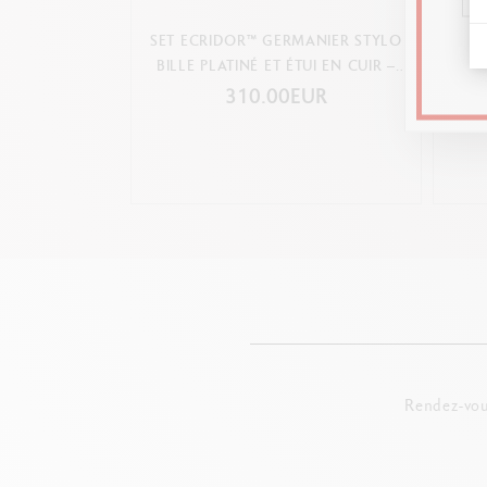
SET ECRIDOR™ GERMANIER STYLO
STYL
BILLE PLATINÉ ET ÉTUI EN CUIR –
ÉDITION SPÉCIALE
310.00EUR
Rendez-vou