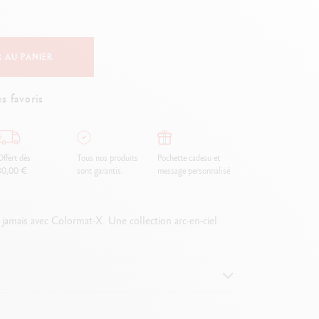
Creative Box
Set Créatif Oliver Jeffers
Set Botanique Julie thomas
 AU PANIER
Set de lettering Rylsee
Malette de voyage Swisscolor
s favoris
Voir tout
ffert dès
Tous nos produits
Pochette cadeau et
80,00 €
sont garantis.
message personnalisé
 jamais avec Colormat-X. Une collection arc-en-ciel