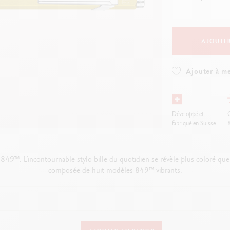
oir tout
Voir tout
ibralo™
Graphite Line
wisscolor
Technograph
oir tout
Voir tout
AJOUTER
Ajouter à me
Développé et
O
fabriqué en Suisse
 849™. L’incontournable stylo bille du quotidien se révèle plus coloré que
composée de huit modèles 849™ vibrants.
VERSION D'INSTRUMENT D'ÉCRITURE