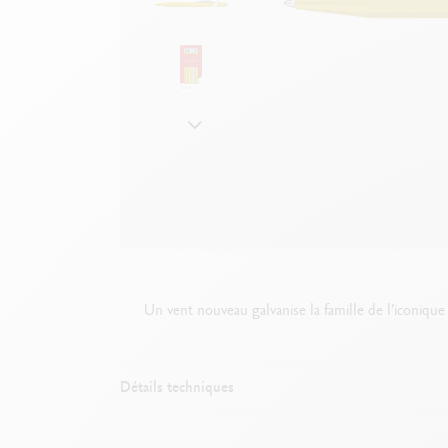
Boîte en métal vide
V
F
Voir tout
S
V
Un vent nouveau galvanise la famille de l’iconique
Détails techniques