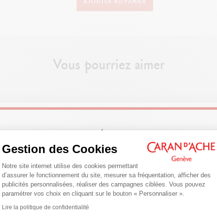
AJOUTER AU PANIER
Stylo Bille
CORPS DU STYLO
Corps hexagonal en aluminium, léger et résistant
Vous pourriez aimer
couleurs disponibles : jaune, orange, rouge, rose, violet, bleu, turquoise, v
Finition satinée premium
Clip et bouton en metal
CARTOUCHES ET RECHARGES
Welcome!
Chargé avec une cartouche Caran d’Ache Goliath M Bleue
Gestion des Cookies
Rechargeable avec les cartouches Caran d’Ache Goliath
Plateforme de Gestion du Consentemen
Are you in the right e-boutique?
Notre site internet utilise des cookies permettant
d’assurer le fonctionnement du site, mesurer sa fréquentation, afficher des
PACKAGING
Confirm your shipping country before placing an order.
publicités personnalisées, réaliser des campagnes ciblées. Vous pouvez
Boite de 10 stylos
paramétrer vos choix en cliquant sur le bouton « Personnaliser ».
Axeptio consent
Packaging en carton
Lire la politique de confidentialité
United States