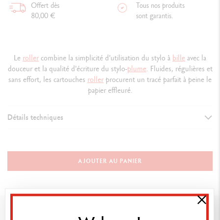
Offert dès
Tous nos produits
80,00 €
sont garantis.
Le
roller
combine la simplicité d'utilisation du stylo à
bille
avec la
douceur et la qualité d'écriture du stylo-
plume
. Fluides, régulières et
sans effort, les cartouches
roller
procurent un tracé parfait à peine le
papier effleuré.
Détails techniques
TYPE D’INSTRUMENT D’ÉCRITURE
Recharge pour pour Stylo Roller
AJOUTER AU PANIER
DESCRIPTION
Recharge bleue
Vous pourriez aimer
Pointe en acier inoxydable