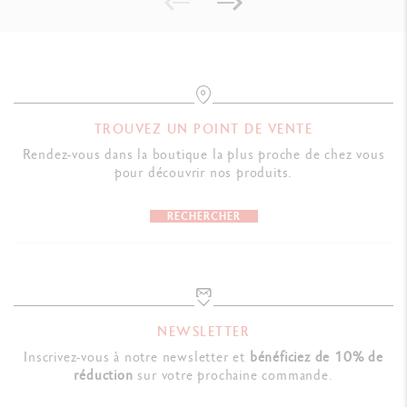
argenté à l'extérieur
Intérieur du couvercle imprimé avec les rayures signatures de Paul
Smith révélant un détail discret à l'extérieur
Fourreau habillé de l'identité visuelle de la collection
Fardelage individuel de protection
TROUVEZ UN POINT DE VENTE
Dimensions : 185 x 55 x 20 mm
Rendez-vous dans la boutique la plus proche de chez vous
Poids : 84g (65 g sans produit)
pour découvrir nos produits.
RECHERCHER
NORMES LÉGALES
Swiss Made
RÉFÉRENCES PRODUIT
Réf. MF0844.344
NEWSLETTER
Inscrivez-vous à notre newsletter et
bénéficiez de 10% de
réduction
sur votre prochaine commande.