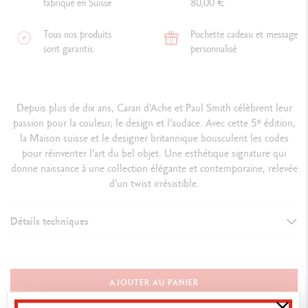
fabriqué en Suisse
80,00 €
Tous nos produits
Pochette cadeau et message
sont garantis.
personnalisé
Depuis plus de dix ans, Caran d’Ache et Paul Smith célèbrent leur
passion pour la couleur, le design et l’audace. Avec cette 5ᵉ édition,
la Maison suisse et le designer britannique bousculent les codes
pour réinventer l’art du bel objet. Une esthétique signature qui
donne naissance à une collection élégante et contemporaine, relevée
d’un twist irrésistible.
Détails techniques
VERSION D'INSTRUMENT D'ÉCRITURE
Porte-mine
AJOUTER AU PANIER