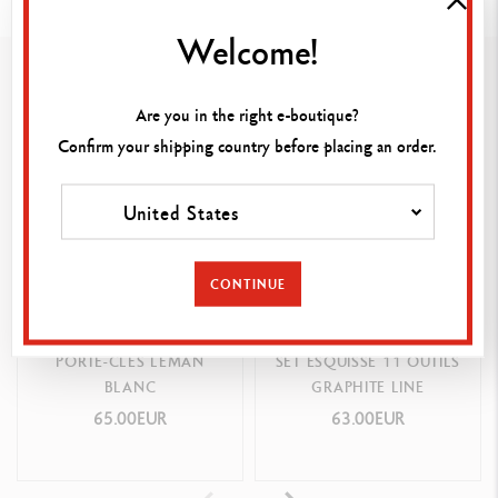
DÉTAILS DU PRODUIT
Corps hexagonal en aluminium, léger et résistant
Welcome!
Vous pourriez aimer
Modèle arborant les rayures emblématiques de Paul Smith
Corps laqué noir satiné tampographié de rayures signature en 8
Are you in the right e-boutique?
couleurs
Confirm your shipping country before placing an order.
Signature « Paul Smith » en noir sur la face 4
Clip flexible et bouton en métal chromé noir mat
United States
RECHARGES
CONTINUE
Porte-mine équipé d’une mine graphite HB de diamètre 0.5 mm
Porte-mine rechargeable avec gomme et réservoir à mines accessible
PORTE-CLÉS LÉMAN
SET ESQUISSE 11 OUTILS
par extraction du bouton poussoir
BLANC
GRAPHITE LINE
65.00EUR
63.00EUR
PACKAGING
Boîtier métallique noir brillant avec logo Caran d'Ache + Paul Smith